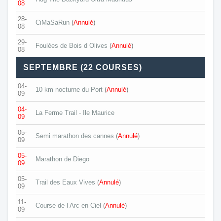
08
28-
CiMaSaRun
(
Annulé
)
08
29-
Foulées de Bois d Olives
(
Annulé
)
08
SEPTEMBRE (22 COURSES)
04-
10 km nocturne du Port
(
Annulé
)
09
04-
La Ferme Trail - Ile Maurice
09
05-
Semi marathon des cannes
(
Annulé
)
09
05-
Marathon de Diego
09
05-
Trail des Eaux Vives
(
Annulé
)
09
11-
Course de l Arc en Ciel
(
Annulé
)
09