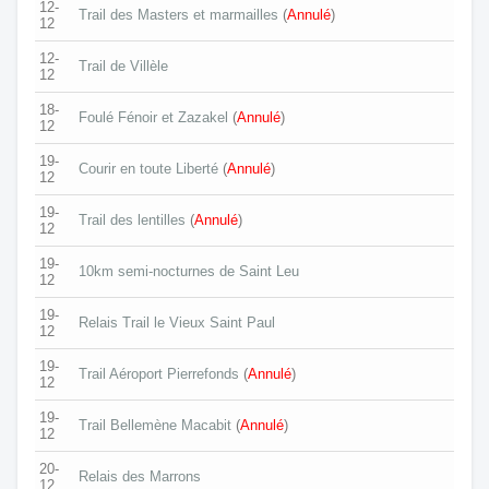
12-
Trail des Masters et marmailles
(
Annulé
)
12
12-
Trail de Villèle
12
18-
Foulé Fénoir et Zazakel
(
Annulé
)
12
19-
Courir en toute Liberté
(
Annulé
)
12
19-
Trail des lentilles
(
Annulé
)
12
19-
10km semi-nocturnes de Saint Leu
12
19-
Relais Trail le Vieux Saint Paul
12
19-
Trail Aéroport Pierrefonds
(
Annulé
)
12
19-
Trail Bellemène Macabit
(
Annulé
)
12
20-
Relais des Marrons
12