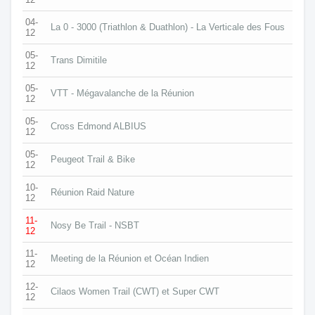
04-
La 0 - 3000 (Triathlon & Duathlon) - La Verticale des Fous
12
05-
Trans Dimitile
12
05-
VTT - Mégavalanche de la Réunion
12
05-
Cross Edmond ALBIUS
12
05-
Peugeot Trail & Bike
12
10-
Réunion Raid Nature
12
11-
Nosy Be Trail - NSBT
12
11-
Meeting de la Réunion et Océan Indien
12
12-
Cilaos Women Trail (CWT) et Super CWT
12