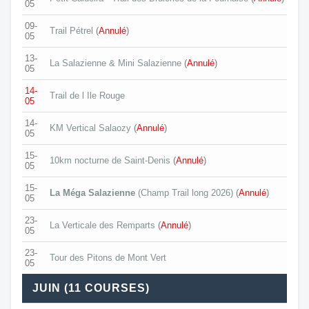
05
09-
Trail Pétrel
(
Annulé
)
05
13-
La Salazienne & Mini Salazienne
(
Annulé
)
05
14-
Trail de l Ile Rouge
05
14-
KM Vertical Salaozy
(
Annulé
)
05
15-
10km nocturne de Saint-Denis
(
Annulé
)
05
15-
La Méga Salazienne
(Champ Trail long 2026)
(
Annulé
)
05
23-
La Verticale des Remparts
(
Annulé
)
05
23-
Tour des Pitons de Mont Vert
05
JUIN (11 COURSES)