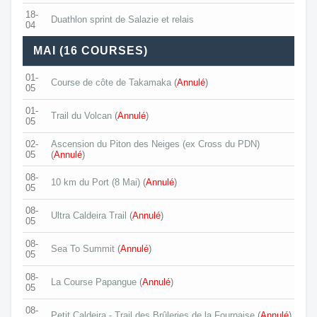
18-
Duathlon sprint de Salazie et relais
04
MAI (16 COURSES)
01-
Course de côte de Takamaka
(
Annulé
)
05
01-
Trail du Volcan
(
Annulé
)
05
02-
Ascension du Piton des Neiges (ex Cross du PDN)
05
(
Annulé
)
08-
10 km du Port (8 Mai)
(
Annulé
)
05
08-
Ultra Caldeira Trail
(
Annulé
)
05
08-
Sea To Summit
(
Annulé
)
05
08-
La Course Papangue
(
Annulé
)
05
08-
Petit Caldeira - Trail des Brûleries de la Fournaise
(
Annulé
)