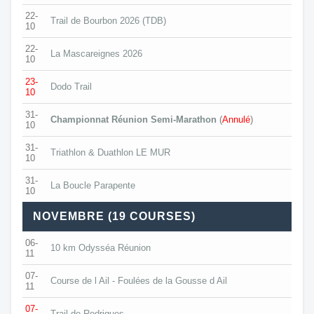
22-
Trail de Bourbon 2026 (TDB)
10
22-
La Mascareignes 2026
10
23-
Dodo Trail
10
31-
Championnat Réunion Semi-Marathon
(
Annulé
)
10
31-
Triathlon & Duathlon LE MUR
10
31-
La Boucle Parapente
10
NOVEMBRE (19 COURSES)
06-
10 km Odysséa Réunion
11
07-
Course de l Ail - Foulées de la Gousse d Ail
11
07-
Trail de Rodrigues