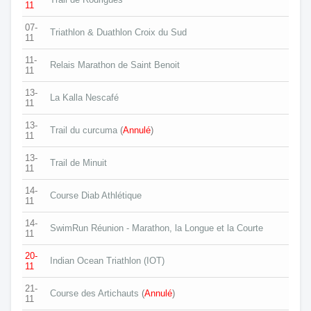
11
07-
Triathlon & Duathlon Croix du Sud
11
11-
Relais Marathon de Saint Benoit
11
13-
La Kalla Nescafé
11
13-
Trail du curcuma
(
Annulé
)
11
13-
Trail de Minuit
11
14-
Course Diab Athlétique
11
14-
SwimRun Réunion - Marathon, la Longue et la Courte
11
20-
Indian Ocean Triathlon (IOT)
11
21-
Course des Artichauts
(
Annulé
)
11