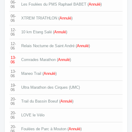
06-
Les Foulées du PMS Raphael BABET
(
Annulé
)
06
06-
XTREM TRIATHLON
(
Annulé
)
06
12-
10 km Etang Salé
(
Annulé
)
06
12-
Relais Nocturne de Saint André
(
Annulé
)
06
13-
Comrades Marathon
(
Annulé
)
06
13-
Maneo Trail
(
Annulé
)
06
19-
Ultra Marathon des Cirques (UMC)
06
20-
Trail du Bassin Boeuf
(
Annulé
)
06
20-
LOVE le Vélo
06
20-
Foulées de Parc à Mouton
(
Annulé
)
06