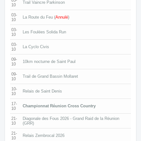
03-
Trail Vaincre Parkinson
10
03-
La Route du Feu
(
Annulé
)
10
03-
Les Foulées Solida Run
10
03-
La Cyclo Civis
10
09-
10km nocturne de Saint Paul
10
09-
Trail de Grand Bassin Mollaret
10
10-
Relais de Saint Denis
10
17-
Championnat Réunion Cross Country
10
21-
Diagonale des Fous 2026 - Grand Raid de la Réunion
10
(GRR)
21-
Relais Zembrocal 2026
10