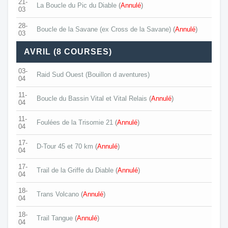
21-
La Boucle du Pic du Diable
(
Annulé
)
03
28-
Boucle de la Savane (ex Cross de la Savane)
(
Annulé
)
03
AVRIL (8 COURSES)
03-
Raid Sud Ouest (Bouillon d aventures)
04
11-
Boucle du Bassin Vital et Vital Relais
(
Annulé
)
04
11-
Foulées de la Trisomie 21
(
Annulé
)
04
17-
D-Tour 45 et 70 km
(
Annulé
)
04
17-
Trail de la Griffe du Diable
(
Annulé
)
04
18-
Trans Volcano
(
Annulé
)
04
18-
Trail Tangue
(
Annulé
)
04