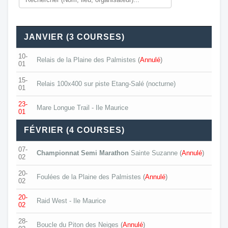
JANVIER (3 COURSES)
10-
Relais de la Plaine des Palmistes
(
Annulé
)
01
15-
Relais 100x400 sur piste Etang-Salé (nocturne)
01
23-
Mare Longue Trail - Ile Maurice
01
FÉVRIER (4 COURSES)
07-
Championnat Semi Marathon
Sainte Suzanne
(
Annulé
)
02
20-
Foulées de la Plaine des Palmistes
(
Annulé
)
02
20-
Raid West - Ile Maurice
02
28-
Boucle du Piton des Neiges
(
Annulé
)