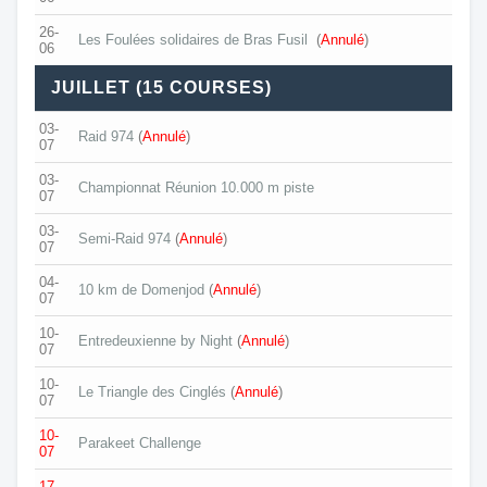
26-
Les Foulées solidaires de Bras Fusil
(
Annulé
)
06
JUILLET (15 COURSES)
03-
Raid 974
(
Annulé
)
07
03-
Championnat Réunion 10.000 m piste
07
03-
Semi-Raid 974
(
Annulé
)
07
04-
10 km de Domenjod
(
Annulé
)
07
10-
Entredeuxienne by Night
(
Annulé
)
07
10-
Le Triangle des Cinglés
(
Annulé
)
07
10-
Parakeet Challenge
07
17-