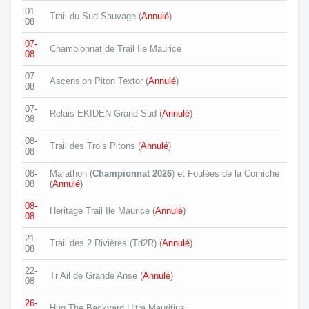
01-
Trail du Sud Sauvage
(
Annulé
)
08
07-
Championnat de Trail Ile Maurice
08
07-
Ascension Piton Textor
(
Annulé
)
08
07-
Relais EKIDEN Grand Sud
(
Annulé
)
08
08-
Trail des Trois Pitons
(
Annulé
)
08
08-
Marathon (
Championnat 2026
) et Foulées de la Corniche
08
(
Annulé
)
08-
Heritage Trail Ile Maurice
(
Annulé
)
08
21-
Trail des 2 Rivières (Td2R)
(
Annulé
)
08
22-
Tr Ail de Grande Anse
(
Annulé
)
08
26-
Hug The Backyard Ultra Mauritius