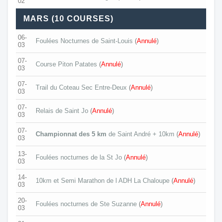
02
MARS (10 COURSES)
06-
Foulées Nocturnes de Saint-Louis
(
Annulé
)
03
07-
Course Piton Patates
(
Annulé
)
03
07-
Trail du Coteau Sec Entre-Deux
(
Annulé
)
03
07-
Relais de Saint Jo
(
Annulé
)
03
07-
Championnat des 5 km
de Saint André + 10km
(
Annulé
)
03
13-
Foulées nocturnes de la St Jo
(
Annulé
)
03
14-
10km et Semi Marathon de l ADH La Chaloupe
(
Annulé
)
03
20-
Foulées nocturnes de Ste Suzanne
(
Annulé
)
03