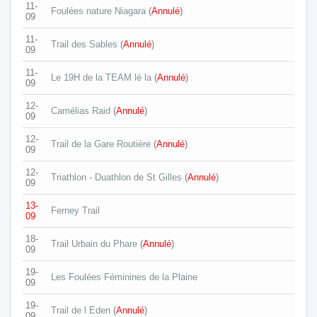
11-
Foulées nature Niagara
(
Annulé
)
09
11-
Trail des Sables
(
Annulé
)
09
11-
Le 19H de la TEAM lé la
(
Annulé
)
09
12-
Camélias Raid
(
Annulé
)
09
12-
Trail de la Gare Routière
(
Annulé
)
09
12-
Triathlon - Duathlon de St Gilles
(
Annulé
)
09
13-
Ferney Trail
09
18-
Trail Urbain du Phare
(
Annulé
)
09
19-
Les Foulées Féminines de la Plaine
09
19-
Trail de l Eden
(
Annulé
)
09