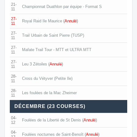
21-
Championnat Duathlon par équipe - Format S
11
27-
Royal Raid Ile Maurice
(
Annulé
)
11
27-
Trail Urbain de Saint Pierre (TUSP)
11
27-
Mafate Trail Tour - MTT et ULTRA MTT
11
27-
Leu 3 Zétoiles
(
Annulé
)
11
28-
Cross du Vétyver (Petite Ile)
11
28-
Les foulées de la Mac Zheimer
11
DÉCEMBRE (23 COURSES)
04-
Foulées de la Liberté de St Denis
(
Annulé
)
12
04-
Foulées nocturnes de Saint-Benoît
(
Annulé
)
12