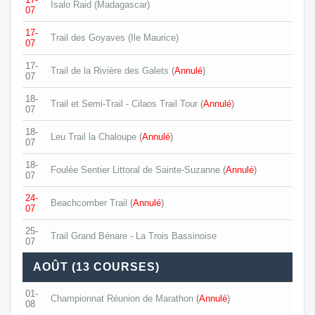
Isalo Raid (Madagascar)
07
17-
Trail des Goyaves (Ile Maurice)
07
17-
Trail de la Rivière des Galets
(
Annulé
)
07
18-
Trail et Semi-Trail - Cilaos Trail Tour
(
Annulé
)
07
18-
Leu Trail la Chaloupe
(
Annulé
)
07
18-
Foulée Sentier Littoral de Sainte-Suzanne
(
Annulé
)
07
24-
Beachcomber Trail
(
Annulé
)
07
25-
Trail Grand Bénare - La Trois Bassinoise
07
AOÛT (13 COURSES)
01-
Championnat Réunion de Marathon
(
Annulé
)
08