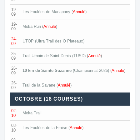
19-
Les Foulées de Manapany
(
Annulé
)
09
19-
Moka Run
(
Annulé
)
09
24-
UTOP (Ultra Trail des O Plateaux)
09
25-
Trail Urbain de Saint Denis (TUSD)
(
Annulé
)
09
26-
10 km de Sainte Suzanne
(Championnat 2026)
(
Annulé
)
09
26-
Trail de la Savane
(
Annulé
)
09
OCTOBRE (18 COURSES)
02-
Moka Trail
10
03-
Les Foulées de la Fraise
(
Annulé
)
10