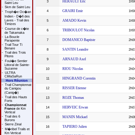
HERAULT Eric
3
1h5
Saint Leu
-
5km de Saint Leu
GRAIRI Emir
4
1h5
-
Troph�e Oc�an
Indien - D�fi des
Laves - Trail des
AMADO Kevin
5
1h5
Timizes
-
Course de c�te
TRIBOULOT Nicolas
6
1h5
de Takamaka
-
La Boucle
DOMANICO Baptiste
7
2h0
Parapente
-
Trail Tour Ti
Benare
SANTIN Leandre
8
2h0
-
Trail des Trois
Pitons
ARNAUD Axel
9
2h0
-
Foul�e Sentier
Littoral de Sainte-
Suzanne
RIOU Nicolas
10
2h0
-
ULTRA
CiMaSaRun
HINGRAND Corentin
11
2h0
Hors Réunion
-
Trail Championnat
RISSER Etienne
12
2h0
du Canigou
(Canig�)
-
Trail des Hauts
ROZE Thomas
13
2h0
Forts
-
Championnat
HERVEIC Erwan
14
2h0
France
de Km
Vertical
-
Trail des 6
MANIN Mickael
15
2h0
Burons
-
Sierre Zinal
TAPIERO Julien
16
2h0
-
M�ribel Trails et
Km Vertical