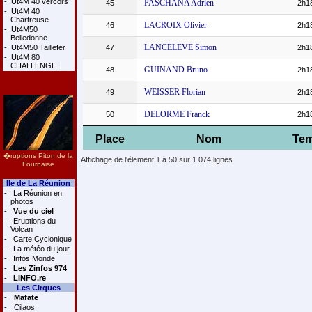
-
Ut4M 40 vercors
PASCHANA Adrien
45
2h1
-
Ut4M 40
Chartreuse
LACROIX Olivier
46
2h1
-
Ut4M50
Belledonne
LANCELEVE Simon
-
Ut4M50 Taillefer
47
2h1
-
Ut4M 80
CHALLENGE
GUINAND Bruno
48
2h1
WEISSER Florian
49
2h1
DELORME Franck
50
2h1
Place
Nom
Te
�ruptions Piton de la
Affichage de l'élement 1 à 50 sur 1.074 lignes
Fournaise
Ile de La Réunion
-
La Réunion en
photos
-
Vue du ciel
-
Eruptions du
Volcan
-
Carte Cyclonique
-
La météo du jour
-
Infos Monde
-
Les Zinfos 974
-
LINFO.re
Les Cirques
-
Mafate
-
Cilaos