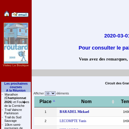
2020-03-0
Pour consulter le pa
Vous avez des remarques, co
Visitez La Boutique
Circuit des Gra
Les prochaines
courses
A la Réunion
Afficher
éléments
-
Marathon
(
Championnat
Place
Nom
Te
2026
) et Foul�es
de la Corniche
-
Trail Vaincre
BARADEL Mickael
1
1h5
Parkinson
-
Trail du Sud
Sauvage
LECOMPTE Yanis
2
1h5
-
10km semi-
nocturnes de