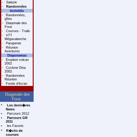
-
Salazie
-
Randonnées
Activités
-
Randonnées,
gîtes
-
Diagonale des
Fous
-
Courses - Trails
-
VTT
Mégavalanche
-
Parapente
-
Réunion
Aventures
Diaporamas
-
Eruption volcan
2002
-
Cyclone Dina
2002
-
Randonnées
Réunion
-
Fonds d'écran
Diagonale des
Fous
•
Les derni�res
News
•
Parcours 2012
•
Parcours GR
2011
•
les Favoris
•
R�cits de
courses