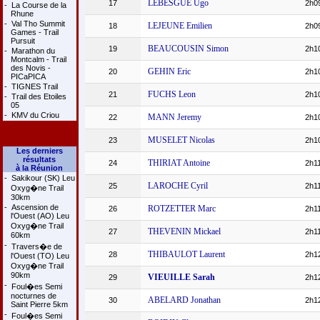
LEBESGUE Ugo
17
2h0
-
La Course de la
Rhune
-
Val Tho Summit
LEJEUNE Emilien
18
2h0
Games - Trail
Pursuit
BEAUCOUSIN Simon
19
2h1
-
Marathon du
Montcalm - Trail
des Novis -
GEHIN Eric
20
2h1
PICaPICA
-
TIGNES Trail
FUCHS Leon
21
2h1
-
Trail des Etoiles
05
-
KMV du Criou
MANN Jeremy
22
2h1
MUSELET Nicolas
23
2h1
Les derniers
résultats
THIRIAT Antoine
24
2h1
à la Réunion
-
Sakikour (SK) Leu
LAROCHE Cyril
25
2h1
Oxyg�ne Trail
30km
-
Ascension de
ROTZETTER Marc
26
2h1
l'Ouest (AO) Leu
Oxyg�ne Trail
THEVENIN Mickael
27
2h1
60km
-
Travers�e de
THIBAULOT Laurent
28
2h1
l'Ouest (TO) Leu
Oxyg�ne Trail
90km
VIEUILLE Sarah
29
2h1
-
Foul�es Semi
nocturnes de
ABELARD Jonathan
30
2h1
Saint Pierre 5km
-
Foul�es Semi