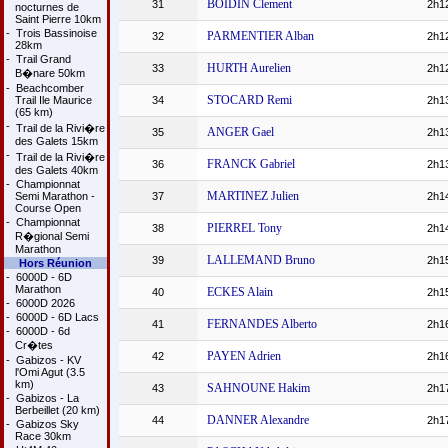
BOIDIN Clement
31
2h1
nocturnes de
Saint Pierre 10km
-
Trois Bassinoise
PARMENTIER Alban
32
2h1
28km
-
Trail Grand
HURTH Aurelien
33
2h1
B�nare 50km
-
Beachcomber
STOCARD Remi
Trail Ile Maurice
34
2h1
(65 km)
-
Trail de la Rivi�re
ANGER Gael
35
2h1
des Galets 15km
-
Trail de la Rivi�re
FRANCK Gabriel
36
2h1
des Galets 40km
-
Championnat
MARTINEZ Julien
Semi Marathon -
37
2h1
Course Open
-
Championnat
PIERREL Tony
38
2h1
R�gional Semi
Marathon
LALLEMAND Bruno
39
2h1
Hors Réunion
-
6000D - 6D
Marathon
ECKES Alain
40
2h1
-
6000D 2026
-
6000D - 6D Lacs
FERNANDES Alberto
41
2h1
-
6000D - 6d
Cr�tes
PAYEN Adrien
42
2h1
-
Gabizos - KV
l'Omi Agut (3.5
km)
SAHNOUNE Hakim
43
2h1
-
Gabizos - La
Berbeillet (20 km)
DANNER Alexandre
44
2h1
-
Gabizos Sky
Race 30km