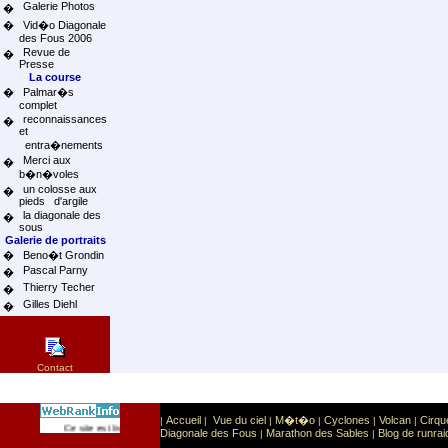
Galerie Photos
�
�
Vid�o Diagonale
des Fous 2006
Revue de
�
Presse
La course
�
Palmar�s
complet
reconnaissances
�
et
entra�nements
Merci aux
�
b�n�voles
un colosse aux
�
pieds d'argile
la diagonale des
�
sous
Galerie de portraits
�
Beno�t Grondin
Pascal Parny
�
Thierry Techer
�
Gilles Diehl
�
Contact
Accueil
Vue du ciel
M�t�o
Cyclones
Volcan
Cirqu
|
|
|
|
|
|
Sport
Sports extr�mes
Ce site est list� dans la cat�gorie
:
Diagonale des Fous
Marathon des Sables
Blog de runrai
|
|