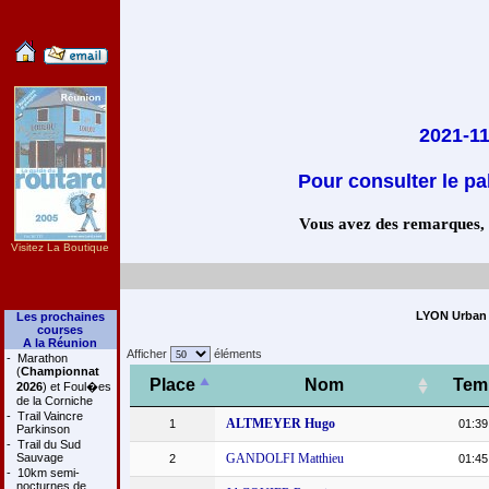
2021-11
Pour consulter le pa
Vous avez des remarques, co
Visitez La Boutique
LYON Urban T
Les prochaines
courses
A la Réunion
Afficher
éléments
-
Marathon
(
Championnat
Place
Nom
Tem
2026
) et Foul�es
de la Corniche
-
Trail Vaincre
ALTMEYER Hugo
1
01:39
Parkinson
-
Trail du Sud
Sauvage
GANDOLFI Matthieu
2
01:45
-
10km semi-
nocturnes de