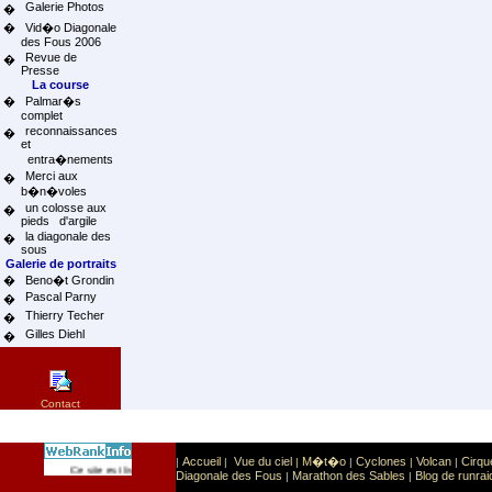
Galerie Photos
�
�
Vid�o Diagonale
des Fous 2006
Revue de
�
Presse
La course
�
Palmar�s
complet
reconnaissances
�
et
entra�nements
Merci aux
�
b�n�voles
un colosse aux
�
pieds d'argile
la diagonale des
�
sous
Galerie de portraits
�
Beno�t Grondin
Pascal Parny
�
Thierry Techer
�
Gilles Diehl
�
Contact
Accueil
Vue du ciel
M�t�o
Cyclones
Volcan
Cirqu
|
|
|
|
|
|
Sport
Sports extr�mes
Ce site est list� dans la cat�gorie
:
Diagonale des Fous
Marathon des Sables
Blog de runrai
|
|