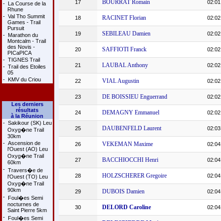
BOURRAT Romain
17
02:01
-
La Course de la
Rhune
-
Val Tho Summit
RACINET Florian
18
02:02
Games - Trail
Pursuit
SEBILEAU Damien
19
02:02
-
Marathon du
Montcalm - Trail
des Novis -
SAFFIOTI Franck
20
02:02
PICaPICA
-
TIGNES Trail
LAUBAL Anthony
21
02:02
-
Trail des Etoiles
05
-
KMV du Criou
VIAL Augustin
22
02:02
DE BOISSIEU Enguerrand
23
02:02
Les derniers
résultats
DEMAGNY Emmanuel
24
02:02
à la Réunion
-
Sakikour (SK) Leu
DAUBENFELD Laurent
25
02:03
Oxyg�ne Trail
30km
-
Ascension de
VEKEMAN Maxime
26
02:04
l'Ouest (AO) Leu
Oxyg�ne Trail
BACCHIOCCHI Henri
27
02:04
60km
-
Travers�e de
HOLZSCHERER Gregoire
28
02:04
l'Ouest (TO) Leu
Oxyg�ne Trail
90km
DUBOIS Damien
29
02:04
-
Foul�es Semi
nocturnes de
DELORD Caroline
30
02:04
Saint Pierre 5km
-
Foul�es Semi