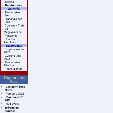
-
Salazie
-
Randonnées
Activités
-
Randonnées,
gîtes
-
Diagonale des
Fous
-
Courses - Trails
-
VTT
Mégavalanche
-
Parapente
-
Réunion
Aventures
Diaporamas
-
Eruption volcan
2002
-
Cyclone Dina
2002
-
Randonnées
Réunion
-
Fonds d'écran
Diagonale des
Fous
•
Les derni�res
News
•
Parcours 2012
•
Parcours GR
2011
•
les Favoris
•
R�cits de
courses