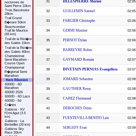
DELESPIERRE Marion
31
02:05
nocturnes de
Saint Pierre 10km
-
Trois Bassinoise
GUILLEMIN Samuel
32
02:05
28km
-
Trail Grand
FARGIER Christophe
33
02:06
B�nare 50km
-
Beachcomber
GERMI Maxime
Trail Ile Maurice
34
02:06
(65 km)
-
Trail de la Rivi�re
PERNOT Dylan
35
02:06
des Galets 15km
-
Trail de la Rivi�re
BARREYRE Robin
36
02:06
des Galets 40km
-
Championnat
GAYMARD Romain
Semi Marathon -
37
02:07
Course Open
-
Championnat
DIVETAIN PERNIAS Evangelista
38
02:07
R�gional Semi
Marathon
JOMARD Sebastien
39
02:08
Hors Réunion
-
6000D - 6D
Marathon
GAUTHIER Remy
39
02:08
-
6000D 2026
-
6000D - 6D Lacs
CAHEZ Florimond
41
02:08
-
6000D - 6d
Cr�tes
DEROCHES Denis
42
02:08
-
Gabizos - KV
l'Omi Agut (3.5
km)
FUENTEVILLA BENITO Luis
43
02:08
-
Gabizos - La
Berbeillet (20 km)
SERGEFF Evan
44
02:09
-
Gabizos Sky
Race 30km