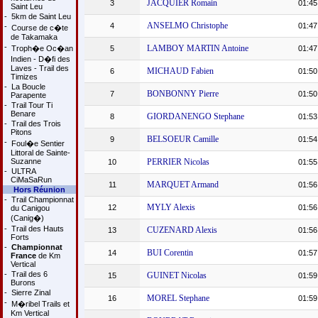
JACQUIER Romain
3
01:45
Saint Leu
-
5km de Saint Leu
ANSELMO Christophe
4
01:47
-
Course de c�te
de Takamaka
-
LAMBOY MARTIN Antoine
Troph�e Oc�an
5
01:47
Indien - D�fi des
Laves - Trail des
MICHAUD Fabien
6
01:50
Timizes
-
La Boucle
BONBONNY Pierre
7
01:50
Parapente
-
Trail Tour Ti
Benare
GIORDANENGO Stephane
8
01:53
-
Trail des Trois
Pitons
BELSOEUR Camille
9
01:54
-
Foul�e Sentier
Littoral de Sainte-
Suzanne
PERRIER Nicolas
10
01:55
-
ULTRA
CiMaSaRun
MARQUET Armand
11
01:56
Hors Réunion
-
Trail Championnat
MYLY Alexis
12
01:56
du Canigou
(Canig�)
-
Trail des Hauts
CUZENARD Alexis
13
01:56
Forts
-
Championnat
BUI Corentin
14
01:57
France
de Km
Vertical
-
Trail des 6
GUINET Nicolas
15
01:59
Burons
-
Sierre Zinal
MOREL Stephane
16
01:59
-
M�ribel Trails et
Km Vertical