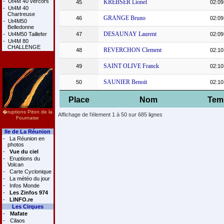
-
Ut4M 40 vercors
KREBSER Lionel
45
02:09
-
Ut4M 40
Chartreuse
GRANGE Bruno
46
02:09
-
Ut4M50
Belledonne
DESAUNAY Laurent
-
Ut4M50 Taillefer
47
02:09
-
Ut4M 80
CHALLENGE
REVERCHON Clement
48
02:10
SAINT OLIVE Franck
49
02:10
SAUNIER Benoit
50
02:10
Place
Nom
Tem
�ruptions Piton de la
Affichage de l'élement 1 à 50 sur 685 lignes
Fournaise
Ile de La Réunion
-
La Réunion en
photos
-
Vue du ciel
-
Eruptions du
Volcan
-
Carte Cyclonique
-
La météo du jour
-
Infos Monde
-
Les Zinfos 974
-
LINFO.re
Les Cirques
-
Mafate
-
Cilaos