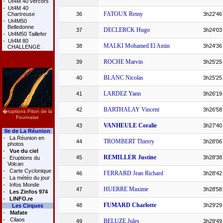
-
Ut4M 40 vercors
-
Ut4M 40
FATOUX Remy
Chartreuse
36
3h22'46
-
Ut4M50
Belledonne
DECLERCK Hugo
37
3h24'03
-
Ut4M50 Taillefer
-
Ut4M 80
MALKI Mohamed El Amin
38
3h24'36
CHALLENGE
ROCHE Marvin
39
3h25'25
BLANC Nicolas
40
3h25'25
LARDEZ Yann
41
3h26'19
BARTHALAY Vincent
42
3h26'58
�ruptions Piton de la
Fournaise
VANHEULE Coralie
43
3h27'40
Ile de La Réunion
-
La Réunion en
TROMBERT Thierry
44
3h28'06
photos
-
Vue du ciel
REMILLER Justine
45
3h28'38
-
Eruptions du
Volcan
-
Carte Cyclonique
FERRARD Jean Richard
46
3h28'42
-
La météo du jour
-
Infos Monde
HUERRE Maxime
47
3h28'58
-
Les Zinfos 974
-
LINFO.re
FUMARD Charlotte
48
3h29'29
Les Cirques
-
Mafate
-
Cilaos
BELUZE Jules
49
3h29'49