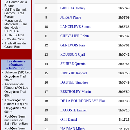
-
La Course de la
Rhune
GINOUX Joffrey
8
2h50'49
-
Val Tho Summit
Games - Trail
Pursuit
JURAN Pierre
9
2h51'09
-
Marathon du
Montcalm - Trail
LANCELEVE Simon
10
2h56'36
des Novis -
PICaPICA
-
TIGNES Trail
CHEVALIER Robin
11
2h56'37
-
KMV du Criou
-
Trails Alpins du
GENEVOIS Joris
12
2h57'01
Grand Bec
ROUSSON Cyril
13
3h00'41
Les derniers
SEURRE Quentin
14
3h00'54
résultats
à la Réunion
-
Sakikour (SK) Leu
RIBEYRE Raphael
15
3h00'55
Oxyg�ne Trail
30km
DAUTEL Timothee
16
3h05'49
-
Ascension de
l'Ouest (AO) Leu
BERTHOLEY Martin
Oxyg�ne Trail
17
3h05'50
60km
-
Travers�e de
DE LA BOURDONNAYE Eloi
18
3h06'38
l'Ouest (TO) Leu
Oxyg�ne Trail
LACOSTE Emilien
19
3h07'15
90km
-
Foul�es Semi
OTT Daniel
20
3h11'16
nocturnes de
Saint Pierre 5km
-
Foul�es Semi
HAIMAD Mbark
21
3h11'21