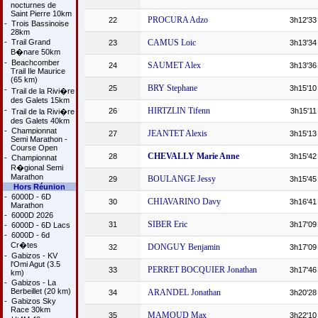
nocturnes de
Saint Pierre 10km
PROCURA Adzo
22
3h12'33
-
Trois Bassinoise
28km
-
Trail Grand
CAMUS Loic
23
3h13'34
B�nare 50km
-
Beachcomber
SAUMET Alex
24
3h13'36
Trail Ile Maurice
(65 km)
BRY Stephane
25
3h15'10
-
Trail de la Rivi�re
des Galets 15km
-
HIRTZLIN Tifenn
26
3h15'11
Trail de la Rivi�re
des Galets 40km
-
Championnat
JEANTET Alexis
27
3h15'13
Semi Marathon -
Course Open
CHEVALLY Marie Anne
28
3h15'42
-
Championnat
R�gional Semi
Marathon
BOULANGE Jessy
29
3h15'45
Hors Réunion
-
6000D - 6D
CHIAVARINO Davy
30
3h16'41
Marathon
-
6000D 2026
SIBER Eric
31
3h17'09
-
6000D - 6D Lacs
-
6000D - 6d
Cr�tes
DONGUY Benjamin
32
3h17'09
-
Gabizos - KV
l'Omi Agut (3.5
PERRET BOCQUIER Jonathan
33
3h17'46
km)
-
Gabizos - La
Berbeillet (20 km)
ARANDEL Jonathan
34
3h20'28
-
Gabizos Sky
Race 30km
MAMOUD Max
35
3h22'10