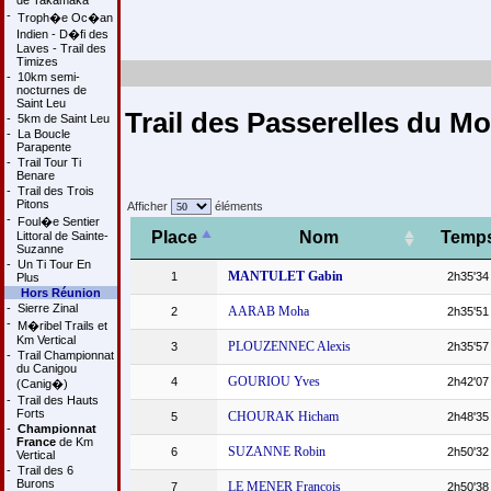
de Takamaka
-
Troph�e Oc�an
Indien - D�fi des
Laves - Trail des
Timizes
-
10km semi-
nocturnes de
Saint Leu
Trail des Passerelles du M
-
5km de Saint Leu
-
La Boucle
Parapente
-
Trail Tour Ti
Benare
-
Trail des Trois
Pitons
Afficher
éléments
-
Foul�e Sentier
Place
Nom
Temp
Littoral de Sainte-
Suzanne
-
Un Ti Tour En
MANTULET Gabin
1
2h35'34
Plus
Hors Réunion
-
Sierre Zinal
AARAB Moha
2
2h35'51
-
M�ribel Trails et
Km Vertical
PLOUZENNEC Alexis
3
2h35'57
-
Trail Championnat
du Canigou
GOURIOU Yves
4
2h42'07
(Canig�)
-
Trail des Hauts
Forts
CHOURAK Hicham
5
2h48'35
-
Championnat
France
de Km
SUZANNE Robin
6
2h50'32
Vertical
-
Trail des 6
Burons
LE MENER Francois
7
2h50'38