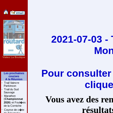
2021-07-03 - 
Mon
Visitez La Boutique
Pour consulter
Les prochaines
courses
A la Réunion
cliqu
-
Trail Vaincre
Parkinson
-
Trail du Sud
Sauvage
-
Marathon
Vous avez des rem
(
Championnat
2026
) et Foul�es
de la Corniche
résultat
-
Course de c�te