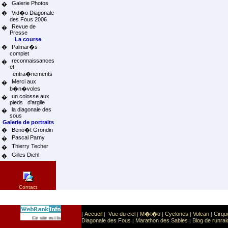
Galerie Photos
�
�
Vid�o Diagonale
des Fous 2006
Revue de
�
Presse
La course
�
Palmar�s
complet
reconnaissances
�
et
entra�nements
Merci aux
�
b�n�voles
un colosse aux
�
pieds d'argile
la diagonale des
�
sous
Galerie de portraits
�
Beno�t Grondin
Pascal Parny
�
Thierry Techer
�
Gilles Diehl
�
Contact
Accueil
Vue du ciel
M�t�o
Cyclones
Volcan
Cirqu
|
|
|
|
|
|
Sport
Sports extr�mes
Ce site est list� dans la cat�gorie
:
Diagonale des Fous
Marathon des Sables
Blog de runrai
|
|