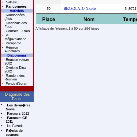
-
Salazie
-
Randonnées
BEZZOLATO Nicolas
50
3h30'21
Activités
-
Randonnées,
gîtes
Place
Nom
Temp
-
Diagonale des
Fous
Affichage de l'élement 1 à 50 sur 264 lignes
-
Courses - Trails
-
VTT
Mégavalanche
-
Parapente
-
Réunion
Aventures
Diaporamas
-
Eruption volcan
2002
-
Cyclone Dina
2002
-
Randonnées
Réunion
-
Fonds d'écran
Diagonale des
Fous
•
Les derni�res
News
•
Parcours 2012
•
Parcours GR
2011
•
les Favoris
•
R�cits de
courses