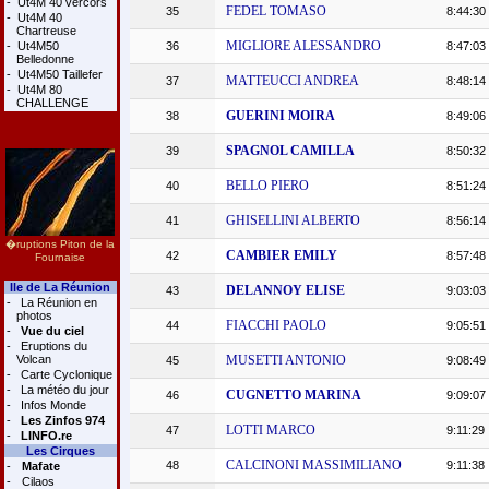
-
Ut4M 40 vercors
FEDEL TOMASO
35
8:44:30
-
Ut4M 40
Chartreuse
MIGLIORE ALESSANDRO
-
Ut4M50
36
8:47:03
Belledonne
-
Ut4M50 Taillefer
MATTEUCCI ANDREA
37
8:48:14
-
Ut4M 80
CHALLENGE
GUERINI MOIRA
38
8:49:06
SPAGNOL CAMILLA
39
8:50:32
BELLO PIERO
40
8:51:24
GHISELLINI ALBERTO
41
8:56:14
�ruptions Piton de la
CAMBIER EMILY
42
8:57:48
Fournaise
Ile de La Réunion
DELANNOY ELISE
43
9:03:03
-
La Réunion en
photos
FIACCHI PAOLO
44
9:05:51
-
Vue du ciel
-
Eruptions du
Volcan
MUSETTI ANTONIO
45
9:08:49
-
Carte Cyclonique
-
La météo du jour
CUGNETTO MARINA
46
9:09:07
-
Infos Monde
-
Les Zinfos 974
LOTTI MARCO
47
9:11:29
-
LINFO.re
Les Cirques
CALCINONI MASSIMILIANO
48
9:11:38
-
Mafate
-
Cilaos