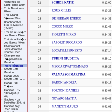
nocturnes de
SCHIDE KATIE
21
8:12:00
Saint Pierre 10km
-
Trois Bassinoise
ROUX GILLES
22
8:13:29
28km
-
Trail Grand
B�nare 50km
DE FERRARI ENRICO
23
8:14:33
-
Beachcomber
Trail Ile Maurice
COCCO MIRKO
24
8:22:46
(65 km)
-
Trail de la Rivi�re
FIORETTI MIRKO
25
8:24:39
des Galets 15km
-
Trail de la Rivi�re
SAPORITI RICCARDO
des Galets 40km
26
8:26:25
-
Championnat
Semi Marathon -
LOCATELLI ERNESTO
27
8:27:14
Course Open
-
Championnat
TURINI GIUDITTA
28
8:28:10
R�gional Semi
Marathon
Hors Réunion
MECCA CIVAT TOMMASO
29
8:28:22
-
6000D - 6D
Marathon
VALMASSOI MARTINA
30
8:30:02
-
6000D 2026
-
6000D - 6D Lacs
BARONI ANDREA
31
8:30:17
-
6000D - 6d
Cr�tes
-
Gabizos - KV
FORNONI DANIELE
32
8:33:07
l'Omi Agut (3.5
km)
NOVARO MATTIA
33
8:40:47
-
Gabizos - La
Berbeillet (20 km)
-
Gabizos Sky
MANENTI MAURO
34
8:41:09
Race 30km