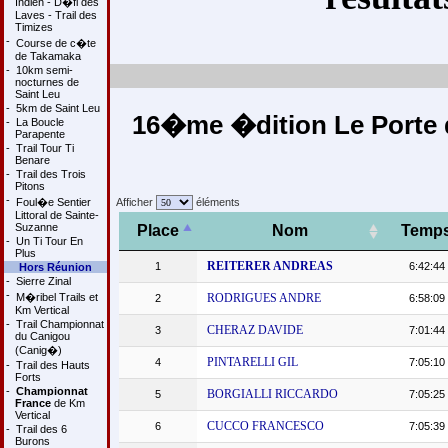
Indien - D�fi des
Laves - Trail des
Timizes
-
Course de c�te
de Takamaka
-
10km semi-
nocturnes de
Saint Leu
-
5km de Saint Leu
16�me �dition Le Porte d
-
La Boucle
Parapente
-
Trail Tour Ti
Benare
-
Trail des Trois
Pitons
-
Foul�e Sentier
Afficher
éléments
Littoral de Sainte-
Suzanne
Place
Nom
Temp
-
Un Ti Tour En
Plus
REITERER ANDREAS
1
6:42:44
Hors Réunion
-
Sierre Zinal
-
M�ribel Trails et
RODRIGUES ANDRE
2
6:58:09
Km Vertical
-
Trail Championnat
CHERAZ DAVIDE
3
7:01:44
du Canigou
(Canig�)
PINTARELLI GIL
4
7:05:10
-
Trail des Hauts
Forts
-
Championnat
BORGIALLI RICCARDO
5
7:05:25
France
de Km
Vertical
CUCCO FRANCESCO
6
7:05:39
-
Trail des 6
Burons