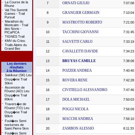
-
La Course de la
ORNATI GIULIO
7
7:07:08
Rhune
-
Val Tho Summit
GRANGIER GERMAIN
8
7:10:04
Games - Trail
Pursuit
-
Marathon du
MASTROTTO ROBERTO
9
7:21:00
Montcalm - Trail
des Novis -
TACCHINI GIOVANNI
10
7:31:45
PICaPICA
-
TIGNES Trail
-
KMV du Criou
SALVETTI CARLO
11
7:33:19
-
Trails Alpins du
Grand Bec
CAVALLETTI DAVIDE
12
7:34:23
BRUYAS CAMILLE
13
7:38:08
Les derniers
résultats
POZZER ANDREA
14
7:40:40
à la Réunion
-
Sakikour (SK) Leu
Oxyg�ne Trail
ROVERA RENE
15
7:42:28
30km
-
Ascension de
CIVITIELLO ALESSANDRO
16
7:47:46
l'Ouest (AO) Leu
Oxyg�ne Trail
60km
DOLA MICHAEL
17
7:50:03
-
Travers�e de
l'Ouest (TO) Leu
POGGI NICOLA
18
7:56:09
Oxyg�ne Trail
90km
MACCHI ANDREA
19
7:56:10
-
Foul�es Semi
nocturnes de
ZAMBON ALESSIO
Saint Pierre 5km
20
8:11:33
-
Foul�es Semi