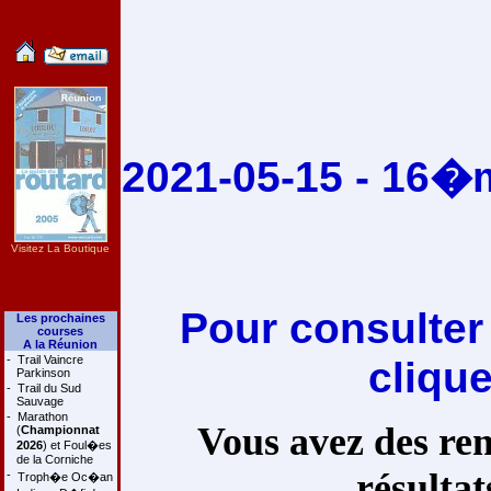
2021-05-15 - 16�m
Visitez La Boutique
Pour consulter
Les prochaines
courses
A la Réunion
-
Trail Vaincre
cliqu
Parkinson
-
Trail du Sud
Sauvage
-
Marathon
Vous avez des rem
(
Championnat
2026
) et Foul�es
de la Corniche
résultat
-
Troph�e Oc�an