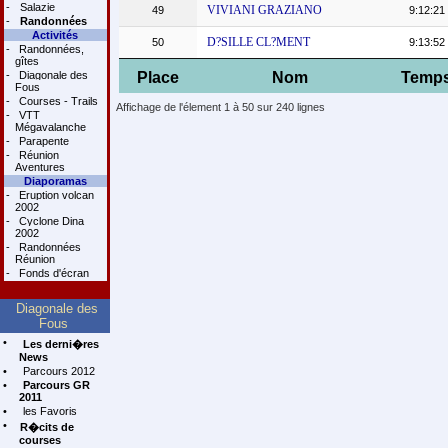
-
Salazie
VIVIANI GRAZIANO
49
9:12:21
-
Randonnées
Activités
D?SILLE CL?MENT
50
9:13:52
-
Randonnées,
gîtes
-
Diagonale des
Place
Nom
Temp
Fous
-
Courses - Trails
Affichage de l'élement 1 à 50 sur 240 lignes
-
VTT
Mégavalanche
-
Parapente
-
Réunion
Aventures
Diaporamas
-
Eruption volcan
2002
-
Cyclone Dina
2002
-
Randonnées
Réunion
-
Fonds d'écran
Diagonale des
Fous
•
Les derni�res
News
•
Parcours 2012
•
Parcours GR
2011
•
les Favoris
•
R�cits de
courses