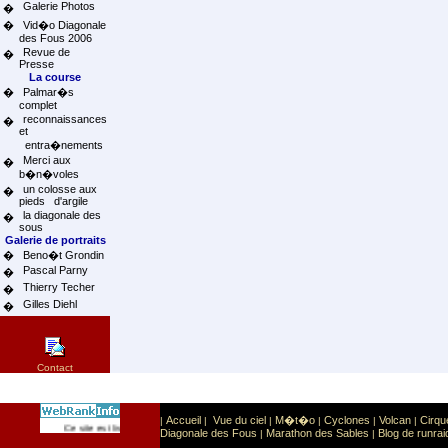
Galerie Photos
�
�
Vid�o Diagonale
des Fous 2006
Revue de
�
Presse
La course
�
Palmar�s
complet
reconnaissances
�
et
entra�nements
Merci aux
�
b�n�voles
un colosse aux
�
pieds d'argile
la diagonale des
�
sous
Galerie de portraits
�
Beno�t Grondin
Pascal Parny
�
Thierry Techer
�
Gilles Diehl
�
Contact
Accueil
Vue du ciel
M�t�o
Cyclones
Volcan
Cirqu
|
|
|
|
|
|
Sport
Sports extr�mes
Ce site est list� dans la cat�gorie
:
Diagonale des Fous
Marathon des Sables
Blog de runrai
|
|