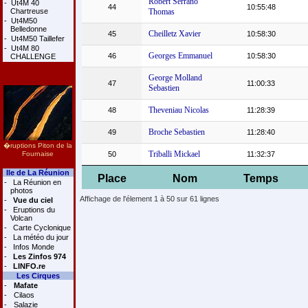
Robert Serrano
-
Ut4M 40
44
10:55:48
Chartreuse
Thomas
-
Ut4M50
Belledonne
Cheilletz Xavier
45
10:58:30
-
Ut4M50 Taillefer
-
Ut4M 80
Georges Emmanuel
46
10:58:30
CHALLENGE
George Molland
47
11:00:33
Sebastien
Theveniau Nicolas
48
11:28:39
Broche Sebastien
49
11:28:40
�ruptions Piton de la
Triballi Mickael
Fournaise
50
11:32:37
Ile de La Réunion
Place
Nom
Temps
-
La Réunion en
photos
Affichage de l'élement 1 à 50 sur 61 lignes
-
Vue du ciel
-
Eruptions du
Volcan
-
Carte Cyclonique
-
La météo du jour
-
Infos Monde
-
Les Zinfos 974
-
LINFO.re
Les Cirques
-
Mafate
-
Cilaos
-
Salazie