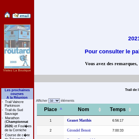
2021
Pour consulter le pa
Vous avez des remarques, co
Visitez La Boutique
Trail de
Les prochaines
courses
A la Réunion
Afficher
éléments
-
Trail Vaincre
Parkinson
Place
Nom
Temps
-
Trail du Sud
Sauvage
-
Marathon
Granet Matthis
1
6:56:17
(
Championnat
2026
) et Foul�es
de la Corniche
Girondel Benoit
2
7:00:33
-
Course de c�te