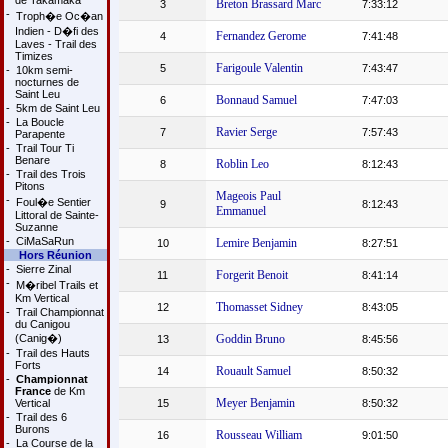
de Takamaka
Breton Brassard Marc
3
7:33:12
-
Troph�e Oc�an
Indien - D�fi des
Fernandez Gerome
4
7:41:48
Laves - Trail des
Timizes
Farigoule Valentin
5
7:43:47
-
10km semi-
nocturnes de
Saint Leu
Bonnaud Samuel
6
7:47:03
-
5km de Saint Leu
-
La Boucle
Ravier Serge
7
7:57:43
Parapente
-
Trail Tour Ti
Benare
Roblin Leo
8
8:12:43
-
Trail des Trois
Pitons
Mageois Paul
-
Foul�e Sentier
9
8:12:43
Emmanuel
Littoral de Sainte-
Suzanne
-
CiMaSaRun
Lemire Benjamin
10
8:27:51
Hors Réunion
-
Sierre Zinal
Forgerit Benoit
11
8:41:14
-
M�ribel Trails et
Km Vertical
Thomasset Sidney
12
8:43:05
-
Trail Championnat
du Canigou
(Canig�)
Goddin Bruno
13
8:45:56
-
Trail des Hauts
Forts
Rouault Samuel
14
8:50:32
-
Championnat
France
de Km
Meyer Benjamin
Vertical
15
8:50:32
-
Trail des 6
Burons
Rousseau William
16
9:01:50
-
La Course de la