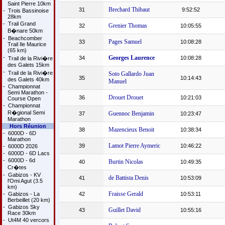
Saint Pierre 10km
Brechard Thibaut
31
9:52:52
-
Trois Bassinoise
28km
-
Trail Grand
Grenier Thomas
32
10:05:55
B�nare 50km
-
Beachcomber
Pages Samuel
33
10:08:28
Trail Ile Maurice
(65 km)
-
Georges Laurence
34
10:08:28
Trail de la Rivi�re
des Galets 15km
-
Trail de la Rivi�re
Soto Gallardo Juan
35
10:14:43
des Galets 40km
Manuel
-
Championnat
Semi Marathon -
Drouet Drouet
36
10:21:03
Course Open
-
Championnat
R�gional Semi
Guennoc Benjamin
37
10:23:47
Marathon
Hors Réunion
Mazencieux Benoit
38
10:38:34
-
6000D - 6D
Marathon
Lamot Pierre Aymeric
39
10:46:22
-
6000D 2026
-
6000D - 6D Lacs
-
6000D - 6d
Burtin Nicolas
40
10:49:35
Cr�tes
-
Gabizos - KV
de Battista Denis
41
10:53:09
l'Omi Agut (3.5
km)
Fraisse Gerald
-
Gabizos - La
42
10:53:11
Berbeillet (20 km)
-
Gabizos Sky
Guillet David
43
10:55:16
Race 30km
-
Ut4M 40 vercors