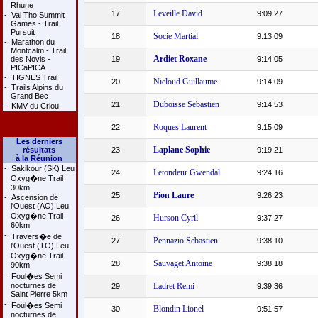
Rhune
Leveille David
17
9:09:27
-
Val Tho Summit
Games - Trail
Pursuit
Socie Martial
18
9:13:09
-
Marathon du
Montcalm - Trail
Ardiet Roxane
des Novis -
19
9:14:05
PICaPICA
-
TIGNES Trail
Nieloud Guillaume
20
9:14:09
-
Trails Alpins du
Grand Bec
Duboisse Sebastien
21
9:14:53
-
KMV du Criou
Roques Laurent
22
9:15:09
Les derniers
Laplane Sophie
résultats
23
9:19:21
à la Réunion
-
Sakikour (SK) Leu
Letondeur Gwendal
24
9:24:16
Oxyg�ne Trail
30km
Pion Laure
25
9:26:23
-
Ascension de
l'Ouest (AO) Leu
Oxyg�ne Trail
Hurson Cyril
26
9:37:27
60km
-
Travers�e de
Pennazio Sebastien
27
9:38:10
l'Ouest (TO) Leu
Oxyg�ne Trail
Sauvaget Antoine
28
9:38:18
90km
-
Foul�es Semi
nocturnes de
Ladret Remi
29
9:39:36
Saint Pierre 5km
-
Foul�es Semi
Blondin Lionel
30
9:51:57
nocturnes de