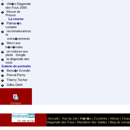
�
Vid�o Diagonale
des Fous 2006
Revue de
�
Presse
La course
�
Palmar�s
complet
reconnaissances
�
et
entra�nements
Merci aux
�
b�n�voles
un colosse aux
�
pieds d'argile
la diagonale des
�
sous
Galerie de portraits
�
Beno�t Grondin
Pascal Parny
�
Thierry Techer
�
Gilles Diehl
�
Contact
Accueil
Vue du ciel
M�t�o
Cyclones
Volcan
Cirqu
|
|
|
|
|
|
Sport
Sports extr�mes
Ce site est list� dans la cat�gorie
:
Diagonale des Fous
Marathon des Sables
Blog de runrai
|
|