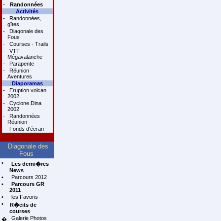
-
Randonnées
Activités
-
Randonnées,
gîtes
-
Diagonale des
Fous
-
Courses - Trails
-
VTT
Mégavalanche
-
Parapente
-
Réunion
Aventures
Diaporamas
-
Eruption volcan
2002
-
Cyclone Dina
2002
-
Randonnées
Réunion
-
Fonds d'écran
Diagonale des
Fous
•
Les derni�res
News
•
Parcours 2012
•
Parcours GR
2011
•
les Favoris
•
R�cits de
courses
Galerie Photos
�