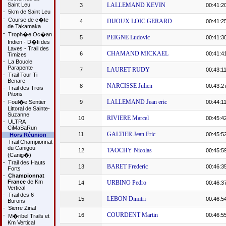
Saint Leu
LALLEMAND KEVIN
3
00:41:2
-
5km de Saint Leu
-
Course de c�te
DIJOUX LOIC GERARD
4
00:41:2
de Takamaka
-
Troph�e Oc�an
PEIGNE Ludovic
5
00:41:3
Indien - D�fi des
Laves - Trail des
CHAMAND MICKAEL
6
00:41:4
Timizes
-
La Boucle
Parapente
LAURET RUDY
7
00:43:1
-
Trail Tour Ti
Benare
NARCISSE Julien
8
00:43:2
-
Trail des Trois
Pitons
-
LALLEMAND Jean eric
Foul�e Sentier
9
00:44:1
Littoral de Sainte-
Suzanne
RIVIERE Marcel
10
00:45:4
-
ULTRA
CiMaSaRun
GALTIER Jean Eric
11
00:45:5
Hors Réunion
-
Trail Championnat
du Canigou
TAOCHY Nicolas
12
00:45:5
(Canig�)
-
Trail des Hauts
BARET Frederic
13
00:46:3
Forts
-
Championnat
France
de Km
URBINO Pedro
14
00:46:3
Vertical
-
Trail des 6
LEBON Dimitri
15
00:46:5
Burons
-
Sierre Zinal
COURDENT Martin
-
16
00:46:5
M�ribel Trails et
Km Vertical