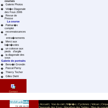
courses
Galerie Photos
�
�
Vid�o Diagonale
des Fous 2006
Revue de
�
Presse
La course
�
Palmar�s
complet
reconnaissances
�
et
entra�nements
Merci aux
�
b�n�voles
un colosse aux
�
pieds d'argile
la diagonale des
�
sous
Galerie de portraits
�
Beno�t Grondin
Pascal Parny
�
Thierry Techer
�
Gilles Diehl
�
Contact
Accueil
Vue du ciel
M�t�o
Cyclones
Volcan
Cirqu
|
|
|
|
|
|
Sport
Sports extr�mes
Ce site est list� dans la cat�gorie
:
Diagonale des Fous
Marathon des Sables
Blog de runrai
|
|