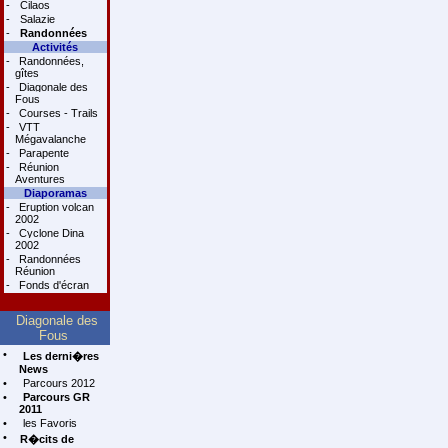
-
Cilaos
-
Salazie
-
Randonnées
Activités
-
Randonnées,
gîtes
-
Diagonale des
Fous
-
Courses - Trails
-
VTT
Mégavalanche
-
Parapente
-
Réunion
Aventures
Diaporamas
-
Eruption volcan
2002
-
Cyclone Dina
2002
-
Randonnées
Réunion
-
Fonds d'écran
Diagonale des
Fous
•
Les derni�res
News
•
Parcours 2012
•
Parcours GR
2011
•
les Favoris
•
R�cits de