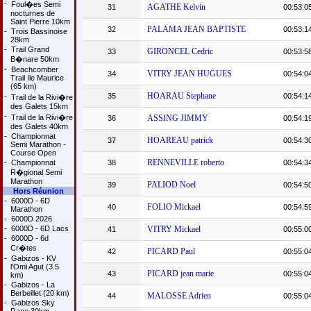
-
Foul�es Semi
AGATHE Kelvin
31
00:53:0
nocturnes de
Saint Pierre 10km
PALAMA JEAN BAPTISTE
32
00:53:1
-
Trois Bassinoise
28km
-
Trail Grand
GIRONCEL Cedric
33
00:53:5
B�nare 50km
-
Beachcomber
VITRY JEAN HUGUES
34
00:54:0
Trail Ile Maurice
(65 km)
HOARAU Stephane
-
35
00:54:1
Trail de la Rivi�re
des Galets 15km
-
Trail de la Rivi�re
ASSING JIMMY
36
00:54:1
des Galets 40km
-
Championnat
HOAREAU patrick
37
00:54:3
Semi Marathon -
Course Open
RENNEVILLE roberto
-
Championnat
38
00:54:3
R�gional Semi
Marathon
PALIOD Noel
39
00:54:5
Hors Réunion
-
6000D - 6D
FOLIO Mickael
40
00:54:5
Marathon
-
6000D 2026
-
6000D - 6D Lacs
VITRY Mickael
41
00:55:0
-
6000D - 6d
Cr�tes
PICARD Paul
42
00:55:0
-
Gabizos - KV
l'Omi Agut (3.5
PICARD jean marie
43
00:55:0
km)
-
Gabizos - La
Berbeillet (20 km)
MALOSSE Adrien
44
00:55:0
-
Gabizos Sky