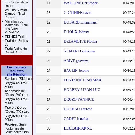
-
La Course de la
WAi LUNE Christophe
17
00:47:0
Rhune
-
Val Tho Summit
GONTHIER david
18
00:47:2
Games - Trail
Pursuit
-
Marathon du
DUBARD Emmannuel
19
00:48:3
Montcalm - Trail
des Novis -
DIJOUX Johnny
20
00:48:5
PICaPICA
-
TIGNES Trail
-
Trail des Etoiles
DELAMOTTE Florian
21
00:49:1
05
-
Trails Alpins du
ST MART Guillaume
22
00:49:1
Grand Bec
ARIVE geovany
23
00:49:1
Les derniers
BAGLIN Jerome
24
00:50:1
résultats
à la Réunion
-
Sakikour (SK) Leu
FONTAINE JEAN MAX
25
00:50:2
Oxyg�ne Trail
30km
HOAREAU JEAN LUC
26
00:50:4
-
Ascension de
l'Ouest (AO) Leu
Oxyg�ne Trail
DROZO YANNICK
27
00:50:4
60km
-
Travers�e de
HOARAU Laurent
28
00:52:0
l'Ouest (TO) Leu
Oxyg�ne Trail
CADET Jonathan
29
00:52:0
90km
-
Foul�es Semi
LECLAIR ANNE
nocturnes de
30
00:52:1
Saint Pierre 5km