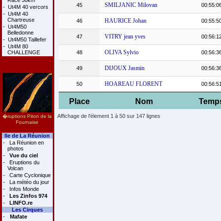
Race 30km
SMILJANIC Milovan
45
00:55:0
-
Ut4M 40 vercors
-
Ut4M 40
Chartreuse
HAURICE Johan
46
00:55:5
-
Ut4M50
Belledonne
VITRY jean yves
47
00:56:1
-
Ut4M50 Taillefer
-
Ut4M 80
OLIVA Sylvio
CHALLENGE
48
00:56:3
DIJOUX Jasmin
49
00:56:3
HOAREAU FLORENT
50
00:56:5
Place
Nom
Temp
Affichage de l'élement 1 à 50 sur 147 lignes
�ruptions Piton de la
Fournaise
Ile de La Réunion
-
La Réunion en
photos
-
Vue du ciel
-
Eruptions du
Volcan
-
Carte Cyclonique
-
La météo du jour
-
Infos Monde
-
Les Zinfos 974
-
LINFO.re
Les Cirques
-
Mafate