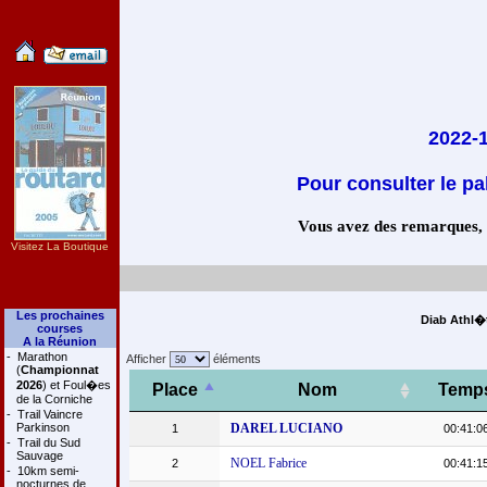
2022-1
Pour consulter le pa
Vous avez des remarques, co
Visitez La Boutique
Les prochaines
Diab Athl�t
courses
A la Réunion
-
Marathon
Afficher
éléments
(
Championnat
2026
) et Foul�es
Place
Nom
Temp
de la Corniche
-
Trail Vaincre
Parkinson
DAREL LUCIANO
1
00:41:0
-
Trail du Sud
Sauvage
NOEL Fabrice
2
00:41:1
-
10km semi-
nocturnes de