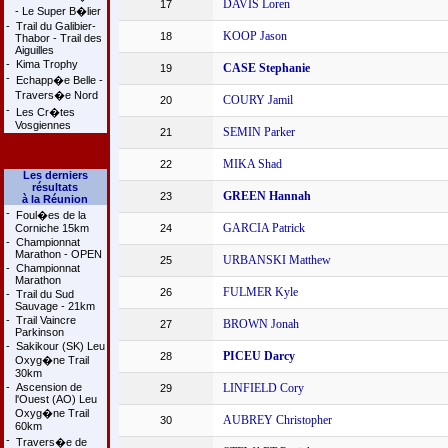
DAVIS Loren
17
- Le Super B�lier
-
Trail du Galibier-
KOOP Jason
18
Thabor - Trail des
Aiguilles
-
Kima Trophy
CASE Stephanie
19
-
Echapp�e Belle -
Travers�e Nord
COURY Jamil
20
-
Les Cr�tes
Vosgiennes
SEMIN Parker
21
MIKA Shad
22
Les derniers
résultats
GREEN Hannah
23
à la Réunion
-
Foul�es de la
GARCIA Patrick
Corniche 15km
24
-
Championnat
Marathon - OPEN
URBANSKI Matthew
25
-
Championnat
Marathon
FULMER Kyle
26
-
Trail du Sud
Sauvage - 21km
-
Trail Vaincre
BROWN Jonah
27
Parkinson
-
Sakikour (SK) Leu
PICEU Darcy
28
Oxyg�ne Trail
30km
-
Ascension de
LINFIELD Cory
29
l'Ouest (AO) Leu
Oxyg�ne Trail
AUBREY Christopher
30
60km
-
Travers�e de