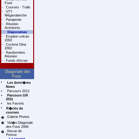
Fous
-
Courses - Trails
-
VTT
Mégavalanche
-
Parapente
-
Réunion
Aventures
Diaporamas
-
Eruption volcan
2002
-
Cyclone Dina
2002
-
Randonnées
Réunion
-
Fonds d'écran
Diagonale des
Fous
•
Les derni�res
News
•
Parcours 2012
•
Parcours GR
2011
•
les Favoris
•
R�cits de
courses
Galerie Photos
�
�
Vid�o Diagonale
des Fous 2006
Revue de
�
Presse
La course