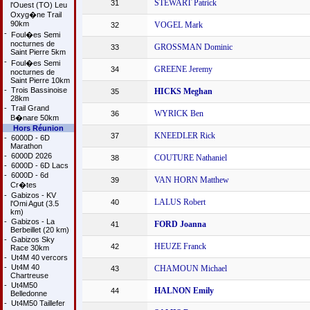
STEWART Patrick
31
l'Ouest (TO) Leu
Oxyg�ne Trail
90km
VOGEL Mark
32
-
Foul�es Semi
nocturnes de
GROSSMAN Dominic
33
Saint Pierre 5km
-
Foul�es Semi
GREENE Jeremy
34
nocturnes de
Saint Pierre 10km
-
Trois Bassinoise
HICKS Meghan
35
28km
-
Trail Grand
WYRICK Ben
36
B�nare 50km
Hors Réunion
KNEEDLER Rick
37
-
6000D - 6D
Marathon
-
6000D 2026
COUTURE Nathaniel
38
-
6000D - 6D Lacs
-
6000D - 6d
VAN HORN Matthew
39
Cr�tes
-
Gabizos - KV
LALUS Robert
40
l'Omi Agut (3.5
km)
-
Gabizos - La
FORD Joanna
41
Berbeillet (20 km)
-
Gabizos Sky
HEUZE Franck
42
Race 30km
-
Ut4M 40 vercors
-
Ut4M 40
CHAMOUN Michael
43
Chartreuse
-
Ut4M50
HALNON Emily
44
Belledonne
-
Ut4M50 Taillefer