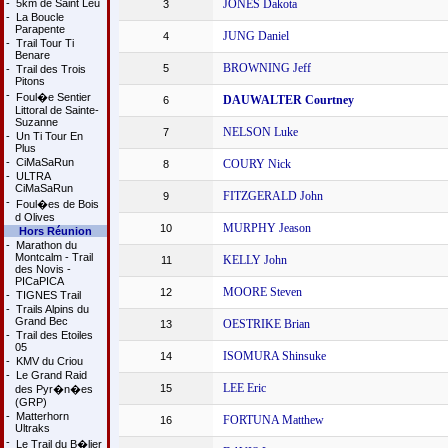
-
5km de Saint Leu
JONES Dakota
3
-
La Boucle
Parapente
JUNG Daniel
4
-
Trail Tour Ti
Benare
BROWNING Jeff
5
-
Trail des Trois
Pitons
-
Foul�e Sentier
DAUWALTER Courtney
6
Littoral de Sainte-
Suzanne
NELSON Luke
7
-
Un Ti Tour En
Plus
-
CiMaSaRun
COURY Nick
8
-
ULTRA
CiMaSaRun
FITZGERALD John
9
-
Foul�es de Bois
d Olives
MURPHY Jeason
10
Hors Réunion
-
Marathon du
Montcalm - Trail
KELLY John
11
des Novis -
PICaPICA
MOORE Steven
12
-
TIGNES Trail
-
Trails Alpins du
Grand Bec
OESTRIKE Brian
13
-
Trail des Etoiles
05
ISOMURA Shinsuke
14
-
KMV du Criou
-
Le Grand Raid
LEE Eric
15
des Pyr�n�es
(GRP)
-
Matterhorn
FORTUNA Matthew
16
Ultraks
-
Le Trail du B�lier