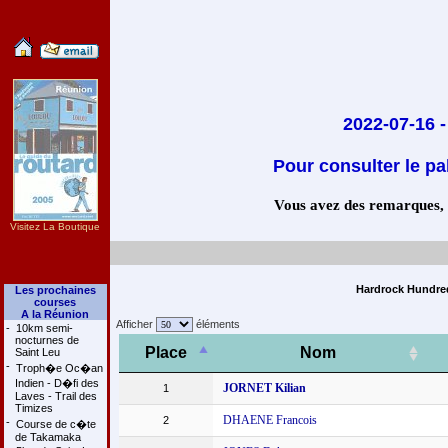
2022-07-16 
Pour consulter le pa
Vous avez des remarques, co
Visitez La Boutique
Hardrock Hundred
Les prochaines
courses
A la Réunion
Afficher
éléments
-
10km semi-
nocturnes de
Place
Nom
Saint Leu
-
Troph�e Oc�an
Indien - D�fi des
JORNET Kilian
1
Laves - Trail des
Timizes
DHAENE Francois
2
-
Course de c�te
de Takamaka