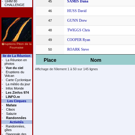
SAMIS Dana
-
Ut4M 80
45
CHALLENGE
HUSS David
46
GUNN Drew
47
TWIGGS Chris
48
COOPER Ryan
49
�ruptions Piton de la
Fournaise
ROARK Steve
50
Ile de La Réunion
Place
Nom
-
La Réunion en
photos
-
Vue du ciel
Affichage de l'élement 1 à 50 sur 145 lignes
-
Eruptions du
Volcan
-
Carte Cyclonique
-
La météo du jour
-
Infos Monde
-
Les Zinfos 974
-
LINFO.re
Les Cirques
-
Mafate
-
Cilaos
-
Salazie
-
Randonnées
Activités
-
Randonnées,
gîtes
-
Diagonale des