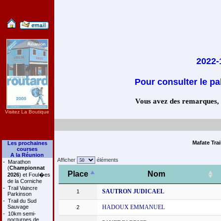
2022-
Pour consulter le pa
Vous avez des remarques, co
Visitez La Boutique
Mafate Trai
Les prochaines
courses
A la Réunion
Afficher
éléments
-
Marathon
(
Championnat
Place
Nom
2026
) et Foul�es
de la Corniche
-
Trail Vaincre
SAUTRON JUDICAEL
1
Parkinson
-
Trail du Sud
Sauvage
HADOUX EMMANUEL
2
-
10km semi-
nocturnes de