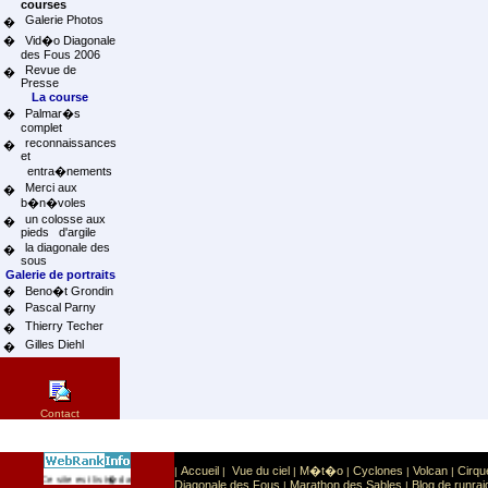
courses
Galerie Photos
�
�
Vid�o Diagonale
des Fous 2006
Revue de
�
Presse
La course
�
Palmar�s
complet
reconnaissances
�
et
entra�nements
Merci aux
�
b�n�voles
un colosse aux
�
pieds d'argile
la diagonale des
�
sous
Galerie de portraits
�
Beno�t Grondin
Pascal Parny
�
Thierry Techer
�
Gilles Diehl
�
Contact
Accueil
Vue du ciel
M�t�o
Cyclones
Volcan
Cirqu
|
|
|
|
|
|
Sport
Sports extr�mes
Ce site est list� dans la cat�gorie
:
Diagonale des Fous
Marathon des Sables
Blog de runrai
|
|