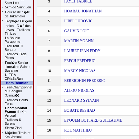
PAYET FABRICE
3
Saint Leu
-
5km de Saint Leu
HOARAU JONATHAN
4
-
Course de c�te
de Takamaka
-
LIBEL LUDOVIC
Troph�e Oc�an
5
Indien - D�fi des
Laves - Trail des
GAUVIN LOIC
6
Timizes
-
La Boucle
MARTIN YOANN
7
Parapente
-
Trail Tour Ti
Benare
LAURET JEAN EDDY
8
-
Trail des Trois
Pitons
FRECH FREDERIC
9
-
Foul�e Sentier
Littoral de Sainte-
Suzanne
MARCY NICOLAS
10
-
ULTRA
CiMaSaRun
BERRICHON FREDERIC
11
Hors Réunion
-
Trail Championnat
ALLOU NICOLAS
12
du Canigou
(Canig�)
-
Trail des Hauts
LEONARD SYLVAIN
13
Forts
-
Championnat
BOBATE RESHAD
14
France
de Km
Vertical
-
Trail des 6
EYQUEM BOTTARD GUILLAUME
15
Burons
-
Sierre Zinal
ROL MATTHIEU
16
-
M�ribel Trails et
Km Vertical