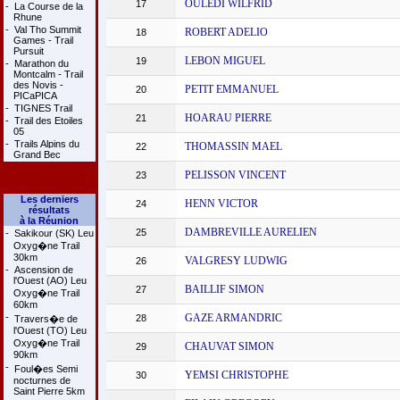
OULEDI WILFRID
17
-
La Course de la
Rhune
-
Val Tho Summit
ROBERT ADELIO
18
Games - Trail
Pursuit
LEBON MIGUEL
19
-
Marathon du
Montcalm - Trail
des Novis -
PETIT EMMANUEL
20
PICaPICA
-
TIGNES Trail
HOARAU PIERRE
21
-
Trail des Etoiles
05
-
Trails Alpins du
THOMASSIN MAEL
22
Grand Bec
PELISSON VINCENT
23
Les derniers
HENN VICTOR
24
résultats
à la Réunion
DAMBREVILLE AURELIEN
25
-
Sakikour (SK) Leu
Oxyg�ne Trail
30km
VALGRESY LUDWIG
26
-
Ascension de
l'Ouest (AO) Leu
BAILLIF SIMON
27
Oxyg�ne Trail
60km
-
GAZE ARMANDRIC
28
Travers�e de
l'Ouest (TO) Leu
Oxyg�ne Trail
CHAUVAT SIMON
29
90km
-
Foul�es Semi
YEMSI CHRISTOPHE
30
nocturnes de
Saint Pierre 5km