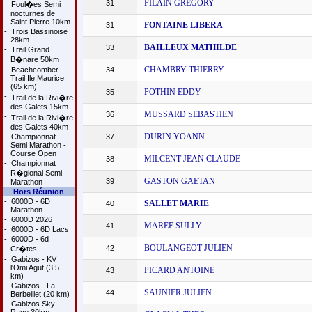
FILAIN GREGORY
-
31
Foul�es Semi
nocturnes de
Saint Pierre 10km
FONTAINE LIBERA
31
-
Trois Bassinoise
28km
BAILLEUX MATHILDE
33
-
Trail Grand
B�nare 50km
CHAMBRY THIERRY
-
Beachcomber
34
Trail Ile Maurice
(65 km)
POTHIN EDDY
35
-
Trail de la Rivi�re
des Galets 15km
MUSSARD SEBASTIEN
36
-
Trail de la Rivi�re
des Galets 40km
DURIN YOANN
-
Championnat
37
Semi Marathon -
Course Open
MILCENT JEAN CLAUDE
38
-
Championnat
R�gional Semi
GASTON GAETAN
39
Marathon
Hors Réunion
-
6000D - 6D
SALLET MARIE
40
Marathon
-
6000D 2026
MAREE SULLY
41
-
6000D - 6D Lacs
-
6000D - 6d
BOULANGEOT JULIEN
42
Cr�tes
-
Gabizos - KV
l'Omi Agut (3.5
PICARD ANTOINE
43
km)
-
Gabizos - La
SAUNIER JULIEN
44
Berbeillet (20 km)
-
Gabizos Sky