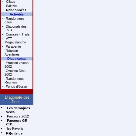
-
Cilaos
-
Salazie
-
Randonnées
Activités
-
Randonnées,
gîtes
-
Diagonale des
Fous
-
Courses - Trails
-
VTT
Mégavalanche
-
Parapente
-
Réunion
Aventures
Diaporamas
-
Eruption volcan
2002
-
Cyclone Dina
2002
-
Randonnées
Réunion
-
Fonds d'écran
Diagonale des
Fous
•
Les derni�res
News
•
Parcours 2012
•
Parcours GR
2011
•
les Favoris
•
R�cits de