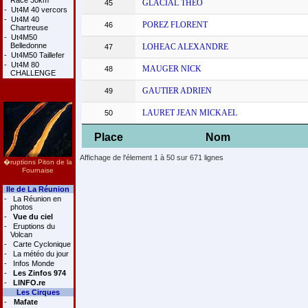
Race 30km
GLACIAL THEO
45
-
Ut4M 40 vercors
-
Ut4M 40
POREZ FLORENT
46
Chartreuse
-
Ut4M50
Belledonne
LOHEAC ALEXANDRE
47
-
Ut4M50 Taillefer
-
Ut4M 80
MAUGER NICK
48
CHALLENGE
GAUTIER ADRIEN
49
LAURET JEAN MICKAEL
50
Place
Nom
Affichage de l'élement 1 à 50 sur 671 lignes
�ruptions Piton de la
Fournaise
Ile de La Réunion
-
La Réunion en
photos
-
Vue du ciel
-
Eruptions du
Volcan
-
Carte Cyclonique
-
La météo du jour
-
Infos Monde
-
Les Zinfos 974
-
LINFO.re
Les Cirques
-
Mafate