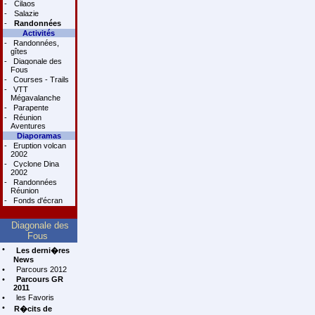
-
Cilaos
-
Salazie
-
Randonnées
Activités
-
Randonnées,
gîtes
-
Diagonale des
Fous
-
Courses - Trails
-
VTT
Mégavalanche
-
Parapente
-
Réunion
Aventures
Diaporamas
-
Eruption volcan
2002
-
Cyclone Dina
2002
-
Randonnées
Réunion
-
Fonds d'écran
Diagonale des
Fous
•
Les derni�res
News
•
Parcours 2012
•
Parcours GR
2011
•
les Favoris
•
R�cits de