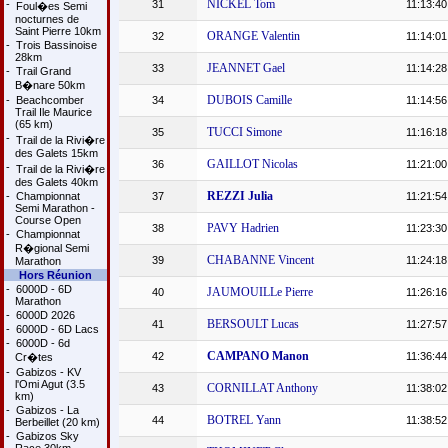
NICKEL Tom
-
31
11:13:40
Foul�es Semi
nocturnes de
Saint Pierre 10km
ORANGE Valentin
32
11:14:01
-
Trois Bassinoise
28km
JEANNET Gael
33
11:14:28
-
Trail Grand
B�nare 50km
DUBOIS Camille
-
Beachcomber
34
11:14:56
Trail Ile Maurice
(65 km)
TUCCI Simone
35
11:16:18
-
Trail de la Rivi�re
des Galets 15km
GAILLOT Nicolas
36
11:21:00
-
Trail de la Rivi�re
des Galets 40km
REZZI Julia
-
Championnat
37
11:21:54
Semi Marathon -
Course Open
PAVY Hadrien
38
11:23:30
-
Championnat
R�gional Semi
CHABANNE Vincent
39
11:24:18
Marathon
Hors Réunion
-
6000D - 6D
JAUMOUILLe Pierre
40
11:26:16
Marathon
-
6000D 2026
BERSOULT Lucas
41
11:27:57
-
6000D - 6D Lacs
-
6000D - 6d
CAMPANO Manon
42
11:36:44
Cr�tes
-
Gabizos - KV
l'Omi Agut (3.5
CORNILLAT Anthony
43
11:38:02
km)
-
Gabizos - La
BOTREL Yann
44
11:38:52
Berbeillet (20 km)
-
Gabizos Sky