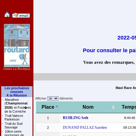
2022-0
Pour consulter le pa
Vous avez des remarques, co
Visitez La Boutique
Maxi Race An
Les prochaines
courses
A la Réunion
Afficher
éléments
-
Marathon
(
Championnat
Place
Nom
Temp
2026
) et Foul�es
de la Corniche
-
Trail Vaincre
RUHLING Seth
1
8:44:46
Parkinson
-
Trail du Sud
Sauvage
DUNAND PALLAZ Aurelien
2
09:13:36
-
10km semi-
nocturnes de