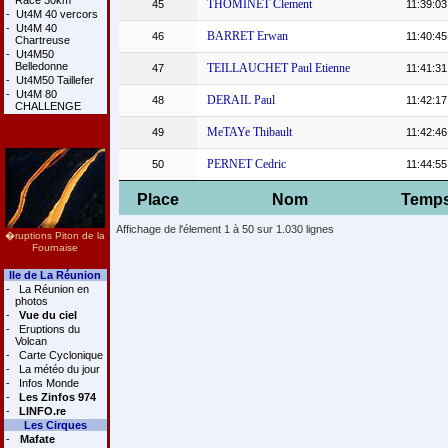
Race 30km
THOMINET Clement
45
11:39:03
-
Ut4M 40 vercors
-
Ut4M 40
BARRET Erwan
46
11:40:45
Chartreuse
-
Ut4M50
Belledonne
TEILLAUCHET Paul Etienne
47
11:41:31
-
Ut4M50 Taillefer
-
Ut4M 80
DERAIL Paul
48
11:42:17
CHALLENGE
MeTAYe Thibault
49
11:42:46
PERNET Cedric
50
11:44:55
Place
Nom
Temp
Affichage de l'élement 1 à 50 sur 1.030 lignes
�ruptions Piton de la
Fournaise
Ile de La Réunion
-
La Réunion en
photos
-
Vue du ciel
-
Eruptions du
Volcan
-
Carte Cyclonique
-
La météo du jour
-
Infos Monde
-
Les Zinfos 974
-
LINFO.re
Les Cirques
-
Mafate