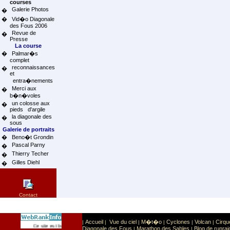
courses
Galerie Photos
�
�
Vid�o Diagonale
des Fous 2006
Revue de
�
Presse
La course
�
Palmar�s
complet
reconnaissances
�
et
entra�nements
Merci aux
�
b�n�voles
un colosse aux
�
pieds d'argile
la diagonale des
�
sous
Galerie de portraits
�
Beno�t Grondin
Pascal Parny
�
Thierry Techer
�
Gilles Diehl
�
Contact
Accueil
Vue du ciel
M�t�o
Cyclones
Volcan
Cirqu
|
|
|
|
|
|
Sport
Sports extr�mes
Ce site est list� dans la cat�gorie
:
Diagonale des Fous
Marathon des Sables
Blog de runrai
|
|