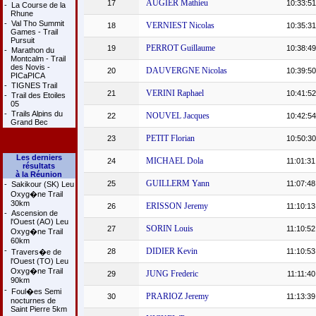
AUGIER Mathieu
17
10:33:51
-
La Course de la
Rhune
-
Val Tho Summit
VERNIEST Nicolas
18
10:35:31
Games - Trail
Pursuit
PERROT Guillaume
19
10:38:49
-
Marathon du
Montcalm - Trail
des Novis -
DAUVERGNE Nicolas
20
10:39:50
PICaPICA
-
TIGNES Trail
VERINI Raphael
21
10:41:52
-
Trail des Etoiles
05
-
Trails Alpins du
NOUVEL Jacques
22
10:42:54
Grand Bec
PETIT Florian
23
10:50:30
Les derniers
MICHAEL Dola
24
11:01:31
résultats
à la Réunion
GUILLERM Yann
25
11:07:48
-
Sakikour (SK) Leu
Oxyg�ne Trail
30km
ERISSON Jeremy
26
11:10:13
-
Ascension de
l'Ouest (AO) Leu
SORIN Louis
27
11:10:52
Oxyg�ne Trail
60km
-
DIDIER Kevin
28
11:10:53
Travers�e de
l'Ouest (TO) Leu
Oxyg�ne Trail
JUNG Frederic
29
11:11:40
90km
-
Foul�es Semi
PRARIOZ Jeremy
30
11:13:39
nocturnes de
Saint Pierre 5km