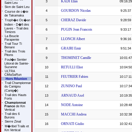
KADI Elias
3
09:16:29
Saint Leu
-
5km de Saint Leu
GOURDON Nicolas
4
9:25:37
-
Course de c�te
de Takamaka
-
CHERAZ Davide
Troph�e Oc�an
5
9:28:59
Indien - D�fi des
Laves - Trail des
PUGIN Jean Francois
6
9:33:17
Timizes
-
La Boucle
LLONCH Albert
7
9:36:16
Parapente
-
Trail Tour Ti
Benare
GRAIRI Emir
8
9:51:34
-
Trail des Trois
Pitons
THOMINET Camille
9
10:01:47
-
Foul�e Sentier
Littoral de Sainte-
Suzanne
RETULLI Eliot
10
10:04:50
-
ULTRA
CiMaSaRun
FEUTRIER Fabien
11
10:17:11
Hors Réunion
-
Trail Championnat
ZUNINO Paul
12
10:17:34
du Canigou
(Canig�)
-
Trail des Hauts
ARNAUD Axel
13
10:19:35
Forts
-
Championnat
NODE Antoine
14
10:28:48
France
de Km
Vertical
-
Trail des 6
MACCHI Andrea
15
10:32:38
Burons
-
Sierre Zinal
ORNATI Giulio
16
10:32:41
-
M�ribel Trails et
Km Vertical