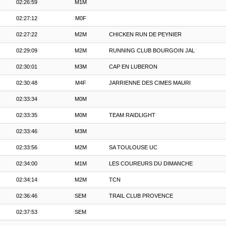
02:26:59
M1M
02:27:12
M0F
02:27:22
M2M
CHICKEN RUN DE PEYNIER
02:29:09
M2M
RUNNING CLUB BOURGOIN JAL
02:30:01
M3M
CAP EN LUBERON
02:30:48
M4F
JARRIENNE DES CIMES MAURI
02:33:34
M0M
02:33:35
M0M
TEAM RAIDLIGHT
02:33:46
M3M
02:33:56
M2M
SA TOULOUSE UC
02:34:00
M1M
LES COUREURS DU DIMANCHE
02:34:14
M2M
TCN
02:36:46
SEM
TRAIL CLUB PROVENCE
02:37:53
SEM