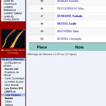
ROBERT Aurelien
-
Ut4M 40
45
Chartreuse
-
Ut4M50
DUCOURNEAU Marc
46
Belledonne
-
Ut4M50 Taillefer
DUMAINE Nathalie
47
-
Ut4M 80
CHALLENGE
HUITEL Emilie
48
BOUSDIRA Tahar
49
BURNEL Christophe
50
Place
Nom
�ruptions Piton de la
Fournaise
Affichage de l'élement 1 à 50 sur 117 lignes
Ile de La Réunion
-
La Réunion en
photos
-
Vue du ciel
-
Eruptions du
Volcan
-
Carte Cyclonique
-
La météo du jour
-
Infos Monde
-
Les Zinfos 974
-
LINFO.re
Les Cirques
-
Mafate
-
Cilaos
-
Salazie