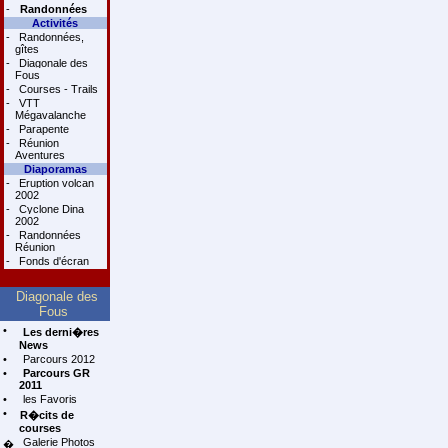
-
Randonnées
Activités
-
Randonnées,
gîtes
-
Diagonale des
Fous
-
Courses - Trails
-
VTT
Mégavalanche
-
Parapente
-
Réunion
Aventures
Diaporamas
-
Eruption volcan
2002
-
Cyclone Dina
2002
-
Randonnées
Réunion
-
Fonds d'écran
Diagonale des
Fous
•
Les derni�res
News
•
Parcours 2012
•
Parcours GR
2011
•
les Favoris
•
R�cits de
courses
Galerie Photos
�