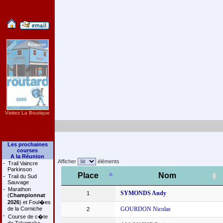
Visitez La Boutique
Les prochaines
courses
A la Réunion
Afficher
éléments
-
Trail Vaincre
Parkinson
Place
Nom
-
Trail du Sud
Sauvage
-
Marathon
SYMONDS Andy
1
(
Championnat
2026
) et Foul�es
de la Corniche
GOURDON Nicolas
2
-
Course de c�te