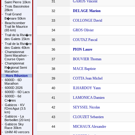
GAROS Vincent
31
Saint Pierre 10km
-
Trois Bassinoise
28km
DELAGE Marion
32
-
Trail Grand
B�nare 50km
COLLONGE David
33
-
Beachcomber
Trail Ile Maurice
GROS Olivier
(65 km)
34
-
Trail de la Rivi�re
des Galets 15km
COUTAZ Pascal
35
-
Trail de la Rivi�re
des Galets 40km
PION Laure
36
-
Championnat
Semi Marathon -
BOUVIER Thomas
Course Open
37
-
Championnat
R�gional Semi
MACE Baptiste
38
Marathon
Hors Réunion
COTTA Jean Michel
39
-
6000D - 6D
Marathon
-
6000D 2026
ILHARDOY Yann
40
-
6000D - 6D Lacs
-
6000D - 6d
LAMONICA Damien
41
Cr�tes
-
Gabizos - KV
SEYSSEL Nicolas
42
l'Omi Agut (3.5
km)
-
Gabizos - La
CLOUZET Sebastien
43
Berbeillet (20 km)
-
Gabizos Sky
MICHAUX Alexandre
44
Race 30km
-
Ut4M 40 vercors