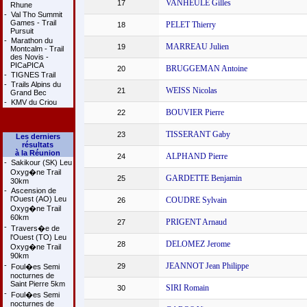
VANHEULE Gilles
17
Rhune
-
Val Tho Summit
Games - Trail
PELET Thierry
18
Pursuit
-
Marathon du
MARREAU Julien
19
Montcalm - Trail
des Novis -
PICaPICA
BRUGGEMAN Antoine
20
-
TIGNES Trail
-
Trails Alpins du
WEISS Nicolas
21
Grand Bec
-
KMV du Criou
BOUVIER Pierre
22
TISSERANT Gaby
23
Les derniers
résultats
à la Réunion
ALPHAND Pierre
24
-
Sakikour (SK) Leu
Oxyg�ne Trail
GARDETTE Benjamin
25
30km
-
Ascension de
l'Ouest (AO) Leu
COUDRE Sylvain
26
Oxyg�ne Trail
60km
PRIGENT Arnaud
27
-
Travers�e de
l'Ouest (TO) Leu
DELOMEZ Jerome
28
Oxyg�ne Trail
90km
-
JEANNOT Jean Philippe
29
Foul�es Semi
nocturnes de
Saint Pierre 5km
SIRI Romain
30
-
Foul�es Semi
nocturnes de