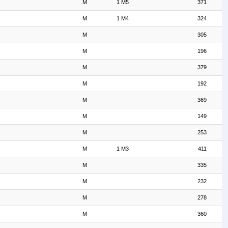
M
1 M5
371
M
1 M4
324
M
305
M
196
M
379
M
192
M
369
M
149
M
253
M
1 M3
411
M
335
M
232
M
278
M
360