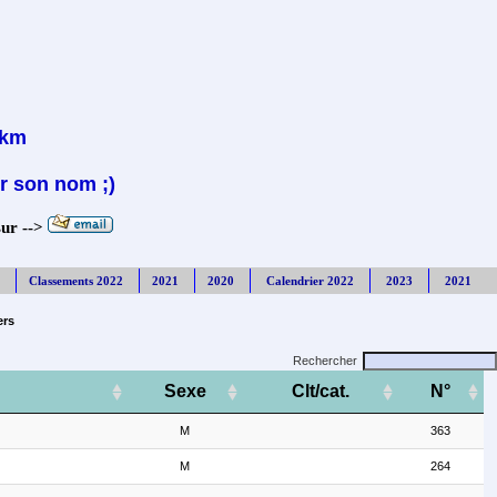
0km
r son nom ;)
sur -->
Classements 2022
2021
2020
Calendrier 2022
2023
2021
ers
Rechercher
Sexe
Clt/cat.
N°
M
363
M
264