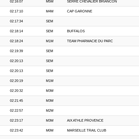
02:16:07
M5M
SERRE CHEVALIER BRIANCON
02:17:10
M4M
CAP GARONNE
02:17:34
SEM
02:18:14
SEM
BUFFALOS
02:18:24
M1M
TEAM PHARMACIE DU PARC
02:19:39
SEM
02:20:13
SEM
02:20:13
SEM
02:20:19
M1M
02:20:32
M3M
02:21:45
M3M
02:22:57
M2M
02:23:17
M3M
AIX ATHLE PROVENCE
02:23:42
M0M
MARSEILLE TRAIL CLUB