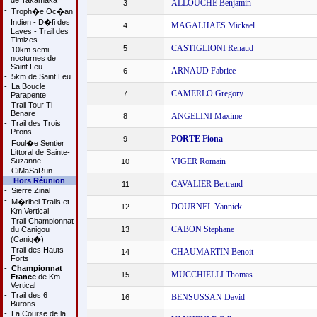
de Takamaka
ALLOUCHE Benjamin
3
-
Troph�e Oc�an
Indien - D�fi des
MAGALHAES Mickael
4
Laves - Trail des
Timizes
CASTIGLIONI Renaud
5
-
10km semi-
nocturnes de
Saint Leu
ARNAUD Fabrice
6
-
5km de Saint Leu
-
La Boucle
CAMERLO Gregory
7
Parapente
-
Trail Tour Ti
Benare
ANGELINI Maxime
8
-
Trail des Trois
Pitons
PORTE Fiona
9
-
Foul�e Sentier
Littoral de Sainte-
Suzanne
VIGER Romain
10
-
CiMaSaRun
Hors Réunion
CAVALIER Bertrand
11
-
Sierre Zinal
-
M�ribel Trails et
DOURNEL Yannick
12
Km Vertical
-
Trail Championnat
CABON Stephane
du Canigou
13
(Canig�)
-
Trail des Hauts
CHAUMARTIN Benoit
14
Forts
-
Championnat
MUCCHIELLI Thomas
15
France
de Km
Vertical
-
Trail des 6
BENSUSSAN David
16
Burons
-
La Course de la