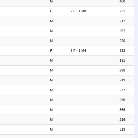
M
400
F
2 F - 1 M0
231
M
217
M
267
M
220
F
3 F - 1 M4
332
M
191
M
298
M
219
M
277
M
285
M
356
M
216
M
313