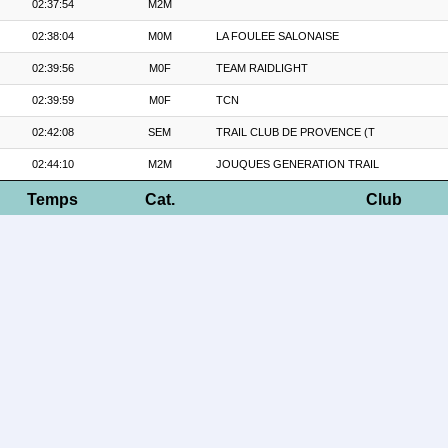
02:37:54
M2M
02:38:04
M0M
LA FOULEE SALONAISE
02:39:56
M0F
TEAM RAIDLIGHT
02:39:59
M0F
TCN
02:42:08
SEM
TRAIL CLUB DE PROVENCE (T
02:44:10
M2M
JOUQUES GENERATION TRAIL
Temps
Cat.
Club