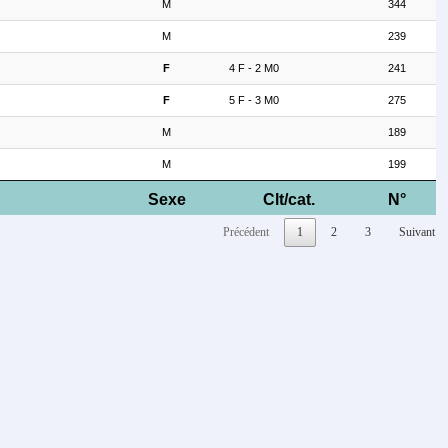
M
344
M
239
F
4 F - 2 M0
241
F
5 F - 3 M0
275
M
189
M
199
Sexe
Clt/cat.
N°
Précédent
1
2
3
Suivant