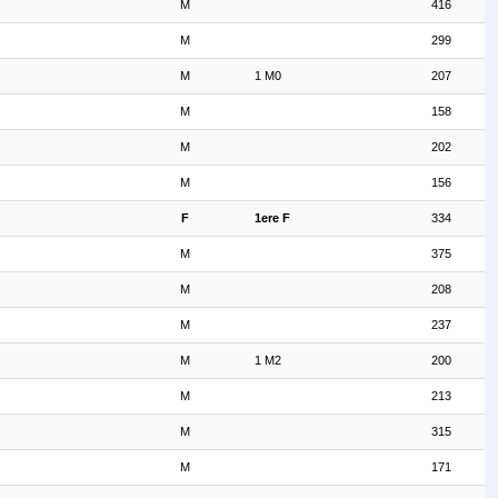
M
416
M
299
M
1 M0
207
M
158
M
202
M
156
F
1ere F
334
M
375
M
208
M
237
M
1 M2
200
M
213
M
315
M
171