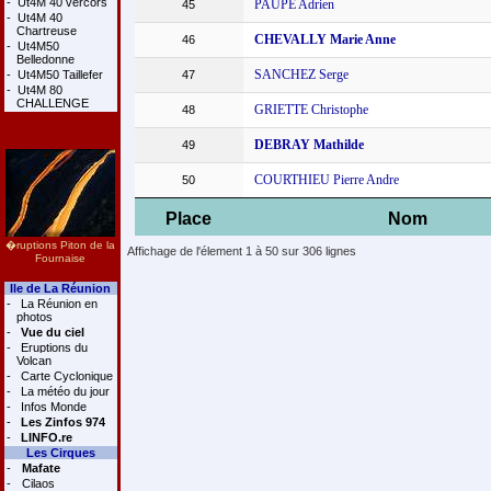
-
Ut4M 40 vercors
PAUPE Adrien
45
-
Ut4M 40
Chartreuse
CHEVALLY Marie Anne
46
-
Ut4M50
Belledonne
SANCHEZ Serge
-
Ut4M50 Taillefer
47
-
Ut4M 80
CHALLENGE
GRIETTE Christophe
48
DEBRAY Mathilde
49
COURTHIEU Pierre Andre
50
Place
Nom
�ruptions Piton de la
Affichage de l'élement 1 à 50 sur 306 lignes
Fournaise
Ile de La Réunion
-
La Réunion en
photos
-
Vue du ciel
-
Eruptions du
Volcan
-
Carte Cyclonique
-
La météo du jour
-
Infos Monde
-
Les Zinfos 974
-
LINFO.re
Les Cirques
-
Mafate
-
Cilaos