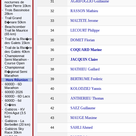
AGRIFOGLIO Guillaume
31
nocturnes de
Saint Pierre 10km
-
Trois Bassinoise
RASSON Mathieu
32
28km
-
Trail Grand
MALTETE Jerome
33
B�nare 50km
-
Beachcomber
LECOURT Philippe
Trail Ile Maurice
34
(65 km)
-
Trail de la Rivi�re
DOMET Florian
35
des Galets 15km
-
Trail de la Rivi�re
COQUARD Marine
36
des Galets 40km
-
Championnat
JACQUIN Claire
Semi Marathon -
37
Course Open
-
Championnat
MATHIEU Gaillard
38
R�gional Semi
Marathon
BERTRUME Frederic
39
Hors Réunion
-
6000D - 6D
Marathon
KOLODZIEJ Yannis
40
-
6000D 2026
-
6000D - 6D Lacs
ANTHERIEU Thomas
41
-
6000D - 6d
Cr�tes
SAEZ Guillaume
42
-
Gabizos - KV
l'Omi Agut (3.5
km)
MAUGE Maxime
43
-
Gabizos - La
Berbeillet (20 km)
SAHLI Ahmed
44
-
Gabizos Sky
Race 30km