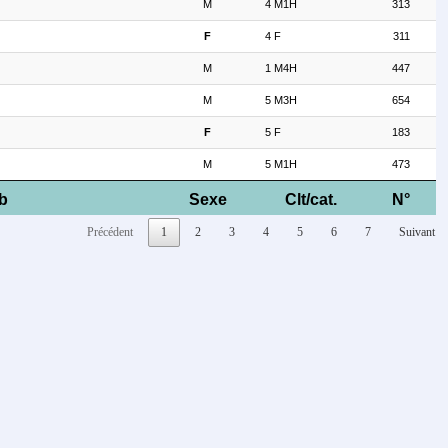
M
4 M1H
313
F
4 F
311
M
1 M4H
447
M
5 M3H
654
F
5 F
183
M
5 M1H
473
b
Sexe
Clt/cat.
N°
Précédent
1
2
3
4
5
6
7
Suivant