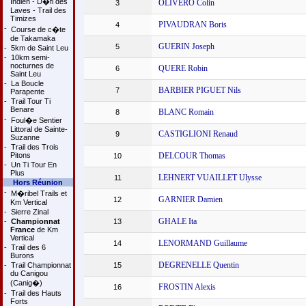
Indien - D�fi des
OLIVERO Colin
3
Laves - Trail des
Timizes
PIVAUDRAN Boris
4
-
Course de c�te
de Takamaka
GUERIN Joseph
5
-
5km de Saint Leu
-
10km semi-
nocturnes de
QUERE Robin
6
Saint Leu
-
La Boucle
BARBIER PIGUET Nils
7
Parapente
-
Trail Tour Ti
Benare
BLANC Romain
8
-
Foul�e Sentier
Littoral de Sainte-
CASTIGLIONI Renaud
9
Suzanne
-
Trail des Trois
Pitons
DELCOUR Thomas
10
-
Un Ti Tour En
Plus
LEHNERT VUAILLET Ulysse
11
Hors Réunion
-
M�ribel Trails et
GARNIER Damien
12
Km Vertical
-
Sierre Zinal
GHALE Ita
-
Championnat
13
France
de Km
Vertical
LENORMAND Guillaume
14
-
Trail des 6
Burons
DEGRENELLE Quentin
-
Trail Championnat
15
du Canigou
(Canig�)
FROSTIN Alexis
16
-
Trail des Hauts
Forts