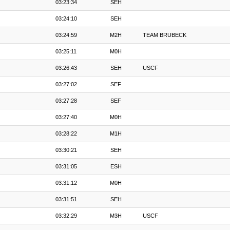
03:23:34
SEH
03:24:10
SEH
03:24:59
M2H
TEAM BRUBECK
03:25:11
M0H
03:26:43
SEH
USCF
03:27:02
SEF
03:27:28
SEF
03:27:40
M0H
03:28:22
M1H
03:30:21
SEH
03:31:05
ESH
03:31:12
M0H
03:31:51
SEH
03:32:29
M3H
USCF