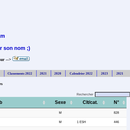
km
r son nom ;)
sur -->
Classements 2022
2021
2020
Calendrier 2022
2023
2021
rs
Rechercher
b
Sexe
Clt/cat.
N°
M
828
M
1 ESH
446