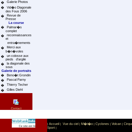
Galerie Photos
�
�
Vid�o Diagonale
des Fous 2006
Revue de
�
Presse
La course
�
Palmar�s
complet
reconnaissances
�
et
entra�nements
Merci aux
�
b�n�voles
un colosse aux
�
pieds d'argile
la diagonale des
�
sous
Galerie de portraits
�
Beno�t Grondin
Pascal Parny
�
Thierry Techer
�
Gilles Diehl
�
Contact
Accueil
Vue du ciel
M�t�o
Cyclones
Volcan
Cirqu
|
|
|
|
|
|
Sport
Sports extr�mes
Ce site est list� dans la cat�gorie
:
Sport
|