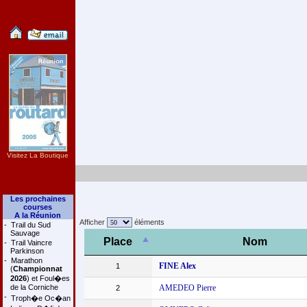
Visitez La Boutique
Les prochaines
courses
A la Réunion
Afficher
éléments
-
Trail du Sud
Sauvage
Place
Nom
-
Trail Vaincre
Parkinson
-
Marathon
FINE Alex
1
(
Championnat
2026
) et Foul�es
de la Corniche
AMEDEO Pierre
2
-
Troph�e Oc�an