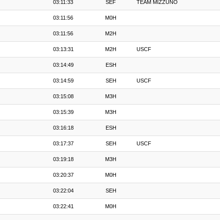
03:11:33
SEF
TEAM MIZZUNO
03:11:56
M0H
03:11:56
M2H
03:13:31
M2H
USCF
03:14:49
ESH
03:14:59
SEH
USCF
03:15:08
M3H
03:15:39
M3H
03:16:18
ESH
03:17:37
SEH
USCF
03:19:18
M3H
03:20:37
M0H
03:22:04
SEH
03:22:41
M0H