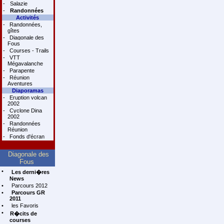
-
Salazie
-
Randonnées
Activités
-
Randonnées,
gîtes
-
Diagonale des
Fous
-
Courses - Trails
-
VTT
Mégavalanche
-
Parapente
-
Réunion
Aventures
Diaporamas
-
Eruption volcan
2002
-
Cyclone Dina
2002
-
Randonnées
Réunion
-
Fonds d'écran
Diagonale des
Fous
•
Les derni�res
News
•
Parcours 2012
•
Parcours GR
2011
•
les Favoris
•
R�cits de
courses