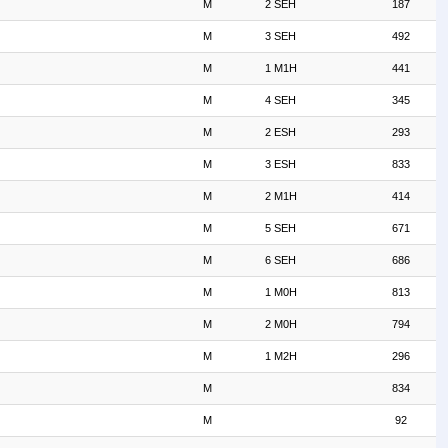
M
2 SEH
187
M
3 SEH
492
M
1 M1H
441
M
4 SEH
345
M
2 ESH
293
M
3 ESH
833
M
2 M1H
414
M
5 SEH
671
M
6 SEH
686
M
1 M0H
813
M
2 M0H
794
M
1 M2H
296
M
834
M
92