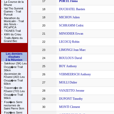
PORTE Fiona
17
-
La Course de la
Rhune
-
Val Tho Summit
DUCHATEL Bastien
18
Games - Trail
Pursuit
MICHON Julien
18
-
Marathon du
Montcalm - Trail
des Novis -
SCHRAMM Cedric
20
PICaPICA
-
TIGNES Trail
MINODIER Erwan
21
-
KMV du Criou
-
Trails Alpins du
Grand Bec
LECOCQ Robin
22
LIMONGI Jean Marc
23
Les derniers
résultats
BOULOUS David
24
à la Réunion
-
Sakikour (SK) Leu
BOY Anthony
25
Oxyg�ne Trail
30km
-
Ascension de
VERMEERSCH Anthony
26
l'Ouest (AO) Leu
Oxyg�ne Trail
MOLLI Didier
27
60km
-
Travers�e de
VANZETTO Jerome
28
l'Ouest (TO) Leu
Oxyg�ne Trail
90km
DUPONT Timothy
29
-
Foul�es Semi
nocturnes de
MONTI Clement
30
Saint Pierre 5km
-
Foul�es Semi