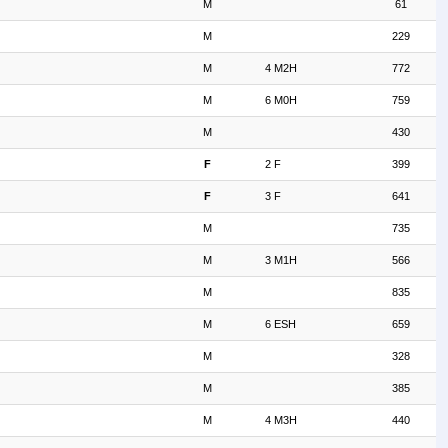
M
61
M
229
M
4 M2H
772
M
6 M0H
759
M
430
F
2 F
399
F
3 F
641
M
735
M
3 M1H
566
M
835
M
6 ESH
659
M
328
M
385
M
4 M3H
440