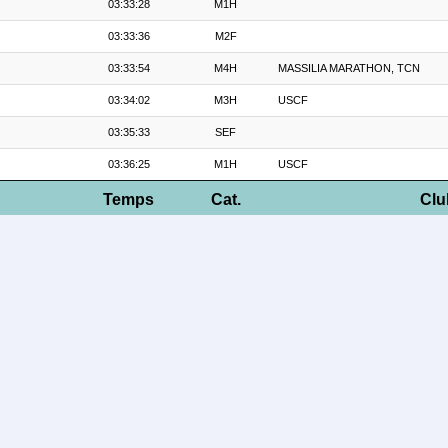
03:33:28
M1H
03:33:36
M2F
03:33:54
M4H
MASSILIA MARATHON, TCN
03:34:02
M3H
USCF
03:35:33
SEF
03:36:25
M1H
USCF
Temps
Cat.
Clu