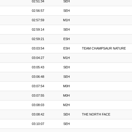
02:51:34
SEH
02:56:57
SEH
02:57:59
M1H
02:59:14
SEH
02:59:21
ESH
03:03:54
ESH
TEAM CHAMPSAUR NATURE
03:04:27
M1H
03:05:43
SEH
03:06:48
SEH
03:07:54
M0H
03:07:55
M0H
03:08:03
M2H
03:08:42
SEH
THE NORTH FACE
03:10:07
SEH