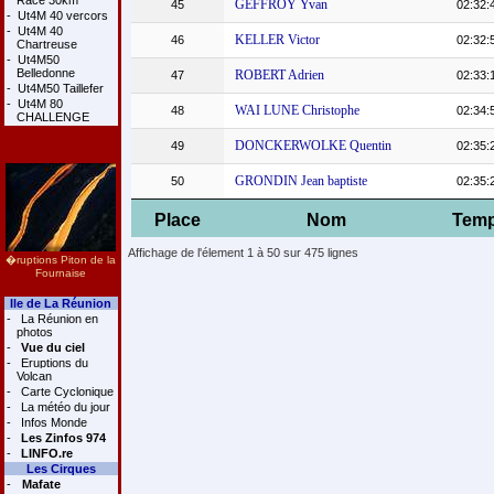
Race 30km
GEFFROY Yvan
45
02:32:
-
Ut4M 40 vercors
-
Ut4M 40
KELLER Victor
46
02:32:
Chartreuse
-
Ut4M50
Belledonne
ROBERT Adrien
47
02:33:
-
Ut4M50 Taillefer
-
Ut4M 80
WAI LUNE Christophe
48
02:34:
CHALLENGE
DONCKERWOLKE Quentin
49
02:35:
GRONDIN Jean baptiste
50
02:35:
Place
Nom
Tem
Affichage de l'élement 1 à 50 sur 475 lignes
�ruptions Piton de la
Fournaise
Ile de La Réunion
-
La Réunion en
photos
-
Vue du ciel
-
Eruptions du
Volcan
-
Carte Cyclonique
-
La météo du jour
-
Infos Monde
-
Les Zinfos 974
-
LINFO.re
Les Cirques
-
Mafate