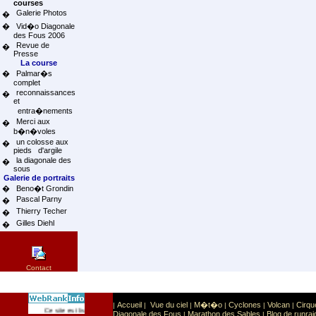
courses
Galerie Photos
�
�
Vid�o Diagonale
des Fous 2006
Revue de
�
Presse
La course
�
Palmar�s
complet
reconnaissances
�
et
entra�nements
Merci aux
�
b�n�voles
un colosse aux
�
pieds d'argile
la diagonale des
�
sous
Galerie de portraits
�
Beno�t Grondin
Pascal Parny
�
Thierry Techer
�
Gilles Diehl
�
Contact
Accueil
Vue du ciel
M�t�o
Cyclones
Volcan
Cirqu
|
|
|
|
|
|
Sport
Sports extr�mes
Ce site est list� dans la cat�gorie
:
Diagonale des Fous
Marathon des Sables
Blog de runrai
|
|