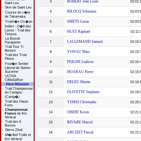
ROBERT Jean Louis
3
02:01:
Saint Leu
-
5km de Saint Leu
BILOCQ Sebastien
4
02:03:
-
Course de c�te
de Takamaka
-
SMETS Lucas
Troph�e Oc�an
5
02:03:
Indien - D�fi des
Laves - Trail des
HUET Raphael
6
02:11:
Timizes
-
La Boucle
LALLEMAND Samuel
7
02:15:
Parapente
-
Trail Tour Ti
Benare
VONAU Marc
8
02:15:
-
Trail des Trois
Pitons
PEIGNE Ludovic
9
02:15:
-
Foul�e Sentier
Littoral de Sainte-
Suzanne
HOARAU Pierre
10
02:15:
-
ULTRA
CiMaSaRun
DELEU Martin
11
02:18:
Hors Réunion
-
Trail Championnat
OLIVETTE Stephane
12
02:19:
du Canigou
(Canig�)
-
Trail des Hauts
YEMSI Christophe
13
02:20:
Forts
-
Championnat
OBERT Kevin
14
02:21:
France
de Km
Vertical
-
Trail des 6
RIVIeRE Marcel
15
02:21:
Burons
-
Sierre Zinal
ARCIZET Pascal
16
02:22:
-
M�ribel Trails et
Km Vertical