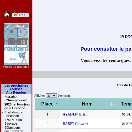
2022
Pour consulter le pa
Vous avez des remarques, co
Visitez La Boutique
Trail du 
Les prochaines
courses
A la Réunion
Afficher
éléments
-
Marathon
(
Championnat
Place
Nom
Tem
2026
) et Foul�es
de la Corniche
-
Trail Vaincre
AYADEN Orlan
1
01:54:
Parkinson
-
Trail du Sud
Sauvage
BARET Giovanni
2
01:57:
-
10km semi-
nocturnes de