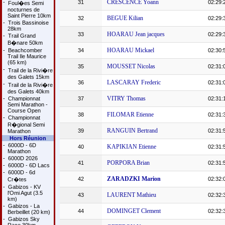
CRESCENCE Yoann
-
31
02:29:
Foul�es Semi
nocturnes de
Saint Pierre 10km
BEGUE Kilian
32
02:29:
-
Trois Bassinoise
28km
HOARAU Jean jacques
33
02:29:
-
Trail Grand
B�nare 50km
HOARAU Mickael
-
Beachcomber
34
02:30:
Trail Ile Maurice
(65 km)
MOUSSET Nicolas
35
02:31:
-
Trail de la Rivi�re
des Galets 15km
LASCARAY Frederic
36
02:31:
-
Trail de la Rivi�re
des Galets 40km
VITRY Thomas
-
Championnat
37
02:31:
Semi Marathon -
Course Open
FILOMAR Etienne
38
02:31:
-
Championnat
R�gional Semi
RANGUIN Bertrand
39
02:31:
Marathon
Hors Réunion
-
6000D - 6D
KAPIKIAN Etienne
40
02:31:
Marathon
-
6000D 2026
PORPORA Brian
41
02:31:
-
6000D - 6D Lacs
-
6000D - 6d
ZARADZKI Marion
42
02:32:
Cr�tes
-
Gabizos - KV
l'Omi Agut (3.5
LAURENT Mathieu
43
02:32:
km)
-
Gabizos - La
DOMINGET Clement
44
02:32:
Berbeillet (20 km)
-
Gabizos Sky