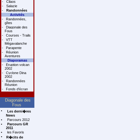
-
Cilaos
-
Salazie
-
Randonnées
Activités
-
Randonnées,
gîtes
-
Diagonale des
Fous
-
Courses - Trails
-
VTT
Mégavalanche
-
Parapente
-
Réunion
Aventures
Diaporamas
-
Eruption volcan
2002
-
Cyclone Dina
2002
-
Randonnées
Réunion
-
Fonds d'écran
Diagonale des
Fous
•
Les derni�res
News
•
Parcours 2012
•
Parcours GR
2011
•
les Favoris
•
R�cits de