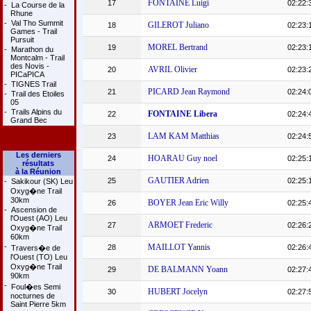
FONTAINE Luigi
17
02:22:
-
La Course de la
Rhune
-
Val Tho Summit
GILEROT Juliano
18
02:23:
Games - Trail
Pursuit
MOREL Bertrand
19
02:23:
-
Marathon du
Montcalm - Trail
des Novis -
AVRIL Olivier
20
02:23:
PICaPICA
-
TIGNES Trail
PICARD Jean Raymond
21
02:24:
-
Trail des Etoiles
05
-
Trails Alpins du
FONTAINE Libera
22
02:24:
Grand Bec
LAM KAM Matthias
23
02:24:
Les derniers
HOARAU Guy noel
24
02:25:
résultats
à la Réunion
GAUTIER Adrien
25
02:25:
-
Sakikour (SK) Leu
Oxyg�ne Trail
30km
BOYER Jean Eric Willy
26
02:25:
-
Ascension de
l'Ouest (AO) Leu
ARMOET Frederic
27
02:26:
Oxyg�ne Trail
60km
-
MAILLOT Yannis
28
02:26:
Travers�e de
l'Ouest (TO) Leu
Oxyg�ne Trail
DE BALMANN Yoann
29
02:27:
90km
-
Foul�es Semi
HUBERT Jocelyn
30
02:27:
nocturnes de
Saint Pierre 5km