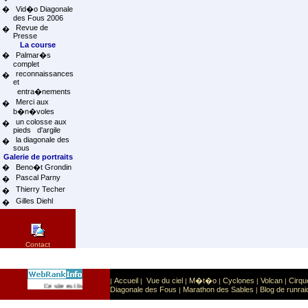
�
Vid�o Diagonale
des Fous 2006
Revue de
�
Presse
La course
�
Palmar�s
complet
reconnaissances
�
et
entra�nements
Merci aux
�
b�n�voles
un colosse aux
�
pieds d'argile
la diagonale des
�
sous
Galerie de portraits
�
Beno�t Grondin
Pascal Parny
�
Thierry Techer
�
Gilles Diehl
�
Contact
Accueil
Vue du ciel
M�t�o
Cyclones
Volcan
Cirqu
|
|
|
|
|
|
Sport
Sports extr�mes
Ce site est list� dans la cat�gorie
:
Diagonale des Fous
Marathon des Sables
Blog de runrai
|
|