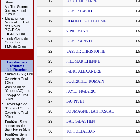
FOLCHER PIERRE
17
1:4
Rhune
-
Val Tho Summit
Games - Trail
BOYER DAVID
18
1:4
Pursuit
-
Marathon du
HOARAU GUILLAUME
19
1:4
Montcalm - Trail
des Novis -
PICaPICA
SIPILI YANN
20
1:5
-
TIGNES Trail
-
Trails Alpins du
BOYER ARISTE
21
1:5
Grand Bec
-
KMV du Criou
VASSOR CHRISTOPHE
22
1:5
FILOMAR ETIENNE
23
1:5
Les derniers
résultats
à la Réunion
PeDRE ALEXANDRE
24
1:5
-
Sakikour (SK) Leu
Oxyg�ne Trail
BOURRINET ROMAIN
25
1:5
30km
-
Ascension de
l'Ouest (AO) Leu
PAYET FReDeRIC
26
1:5
Oxyg�ne Trail
60km
LeO PIVET
27
1:5
-
Travers�e de
l'Ouest (TO) Leu
LOUMAGNE JEAN PASCAL
28
1:5
Oxyg�ne Trail
90km
-
BAK SeBASTIEN
29
1:5
Foul�es Semi
nocturnes de
Saint Pierre 5km
TOFFOLI ALBAN
30
1:5
-
Foul�es Semi
nocturnes de