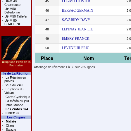
LOGMO OLIVIER
-
Ut4M 40
45
2:0
Chartreuse
-
Ut4M50
BERSAC GERMAIN
46
2:0
Belledonne
-
Ut4M50 Taillefer
SAVABIDY DAVY
47
2:0
-
Ut4M 80
CHALLENGE
LEPINAY JEAN LIE
48
2:0
EMERY FRANCK
49
2:0
LEVENEUR ERIC
50
2:0
Place
Nom
Te
�ruptions Piton de la
Fournaise
Affichage de l'élement 1 à 50 sur 235 lignes
Ile de La Réunion
-
La Réunion en
photos
-
Vue du ciel
-
Eruptions du
Volcan
-
Carte Cyclonique
-
La météo du jour
-
Infos Monde
-
Les Zinfos 974
-
LINFO.re
Les Cirques
-
Mafate
-
Cilaos
-
Salazie