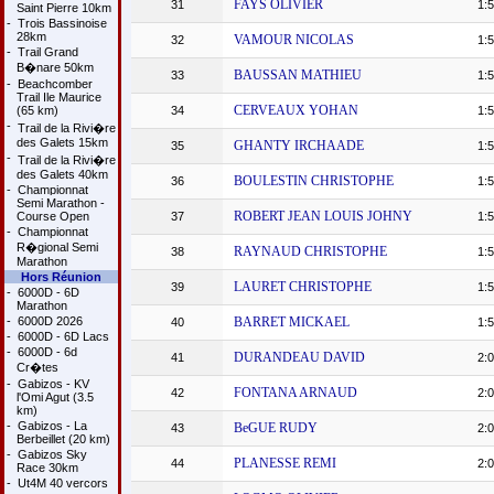
FAYS OLIVIER
31
1:5
Saint Pierre 10km
-
Trois Bassinoise
28km
VAMOUR NICOLAS
32
1:5
-
Trail Grand
B�nare 50km
BAUSSAN MATHIEU
33
1:5
-
Beachcomber
Trail Ile Maurice
CERVEAUX YOHAN
(65 km)
34
1:5
-
Trail de la Rivi�re
des Galets 15km
GHANTY IRCHAADE
35
1:5
-
Trail de la Rivi�re
des Galets 40km
BOULESTIN CHRISTOPHE
36
1:5
-
Championnat
Semi Marathon -
ROBERT JEAN LOUIS JOHNY
Course Open
37
1:5
-
Championnat
R�gional Semi
RAYNAUD CHRISTOPHE
38
1:5
Marathon
Hors Réunion
LAURET CHRISTOPHE
39
1:5
-
6000D - 6D
Marathon
-
6000D 2026
BARRET MICKAEL
40
1:5
-
6000D - 6D Lacs
-
6000D - 6d
DURANDEAU DAVID
41
2:0
Cr�tes
-
Gabizos - KV
FONTANA ARNAUD
42
2:0
l'Omi Agut (3.5
km)
-
Gabizos - La
BeGUE RUDY
43
2:0
Berbeillet (20 km)
-
Gabizos Sky
PLANESSE REMI
44
2:0
Race 30km
-
Ut4M 40 vercors