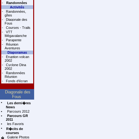
-
Randonnées
Activités
-
Randonnées,
gîtes
-
Diagonale des
Fous
-
Courses - Trails
-
VTT
Mégavalanche
-
Parapente
-
Réunion
Aventures
Diaporamas
-
Eruption volcan
2002
-
Cyclone Dina
2002
-
Randonnées
Réunion
-
Fonds d'écran
Diagonale des
Fous
•
Les derni�res
News
•
Parcours 2012
•
Parcours GR
2011
•
les Favoris
•
R�cits de
courses
Galerie Photos
�