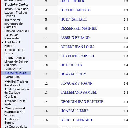
de Takamaka
BARET DIDIER
3
1:3
-
Troph�e Oc�an
Indien - D�fi des
BOYER JEANNICK
4
1:3
Laves - Trail des
Timizes
HUET RAPHAEL
5
1:3
-
10km semi-
nocturnes de
Saint Leu
DESSERPRIT MATHIEU
6
1:3
-
5km de Saint Leu
-
La Boucle
LEBRUN RENAUD
7
1:3
Parapente
-
Trail Tour Ti
Benare
ROBERT JEAN LOUIS
8
1:3
-
Trail des Trois
Pitons
CUVELIER LEOPOLD
9
1:3
-
Foul�e Sentier
Littoral de Sainte-
Suzanne
HUET JULIEN
10
1:4
-
CiMaSaRun
Hors Réunion
HOARAU EDDY
11
1:4
-
Sierre Zinal
-
M�ribel Trails et
SEVAGAMY JOANN
12
1:4
Km Vertical
-
Trail Championnat
LALLEMAND SAMUEL
du Canigou
13
1:4
(Canig�)
-
Trail des Hauts
GRONDIN JEAN BAPTISTE
14
1:4
Forts
-
Championnat
HOARAU PIERRE
15
1:4
France
de Km
Vertical
-
Trail des 6
BOUGET BERNARD
16
1:4
Burons
-
La Course de la