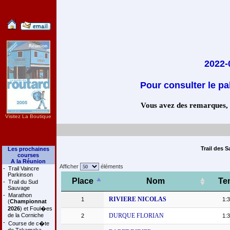
2022-
Pour consulter le pa
Vous avez des remarques, co
Visitez La Boutique
Trail des 
Les prochaines
courses
A la Réunion
Afficher
éléments
-
Trail Vaincre
Parkinson
Place
Nom
Te
-
Trail du Sud
Sauvage
-
Marathon
RIVIERE NICOLAS
1
1:3
(
Championnat
2026
) et Foul�es
de la Corniche
DURQUE FLORIAN
2
1:3
-
Course de c�te