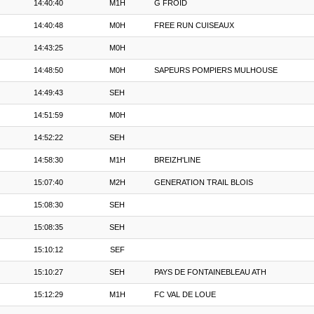
14:40:40
M1H
G FROID
14:40:48
M0H
FREE RUN CUISEAUX
14:43:25
M0H
14:48:50
M0H
SAPEURS POMPIERS MULHOUSE
14:49:43
SEH
14:51:59
M0H
14:52:22
SEH
14:58:30
M1H
BREIZH'LINE
15:07:40
M2H
GENERATION TRAIL BLOIS
15:08:30
SEH
15:08:35
SEH
15:10:12
SEF
15:10:27
SEH
PAYS DE FONTAINEBLEAU ATH
15:12:29
M1H
FC VAL DE LOUE