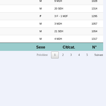
M
9 M1H
1028
M
20 SEH
1314
F
3 F - 1 M2F
1295
M
3 M2H
1057
M
21 SEH
1054
M
4 M2H
1317
Sexe
Clt/cat.
N°
Précédent
1
2
3
4
5
Suivant