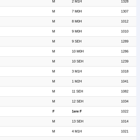
M
2 M1H
1328
M
7 M0H
1307
M
8 M0H
1012
M
9 M0H
1010
M
9 SEH
1289
M
10 M0H
1286
M
10 SEH
1239
M
3 M1H
1018
M
1 M2H
1041
M
11 SEH
1082
M
12 SEH
1034
F
1ere F
1022
M
13 SEH
1014
M
4 M1H
1021