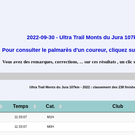
2022-09-30 - Ultra Trail Monts du Jura 10
Pour consulter le palmarès d'un coureur, cliquez su
Vous avez des remarques, corrections, ... sur ces résultats , un clic 
Ultra Trail Monts du Jura 107km - 2022 : classement des 238 finish
Temps
Cat.
Club
11:33:07
M1H
11:33:07
M0H