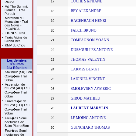
CUCHE STePHANE
17
Rhune
-
Val Tho Summit
Games - Trail
BEY ALEXANDRE
18
Pursuit
-
Marathon du
HAGENBACH HENRI
19
Montcalm - Trail
des Novis -
PICaPICA
FALCH BRUNO
20
-
TIGNES Trail
-
Trails Alpins du
COMPAGNON YOANN
21
Grand Bec
-
KMV du Criou
DUSSOUILLEZ ANTOINE
22
THOMAS VALENTIN
23
Les derniers
résultats
à la Réunion
CARMeS BENOiT
24
-
Sakikour (SK) Leu
Oxyg�ne Trail
LAIGNIEL VINCENT
25
30km
-
Ascension de
l'Ouest (AO) Leu
SMOLEVSKY AYMERIC
26
Oxyg�ne Trail
60km
GIROD MATHIEU
27
-
Travers�e de
l'Ouest (TO) Leu
LAURENT MARYLIN
28
Oxyg�ne Trail
90km
-
LE MOING ANTOINE
29
Foul�es Semi
nocturnes de
Saint Pierre 5km
GUINCHARD THOMAS
30
-
Foul�es Semi
nocturnes de