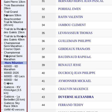
BERNARD HERVE JEAN PASCAL
31
Saint Pierre 10km
-
Trois Bassinoise
28km
PORHIAL EWEN
32
-
Trail Grand
B�nare 50km
RAFIN VALENTIN
33
-
Beachcomber
Trail Ile Maurice
JAMBOU CLEMENT
(65 km)
34
-
Trail de la Rivi�re
des Galets 15km
LEVAVASSEUR THOMAS
35
-
Trail de la Rivi�re
des Galets 40km
GUILLEMAIN PHILIPPE
36
-
Championnat
Semi Marathon -
GERDEAUX FRANcOIS
Course Open
37
-
Championnat
R�gional Semi
BAUDINAUD RAPHAeL
38
Marathon
Hors Réunion
RENAULT JESSE
39
-
6000D - 6D
Marathon
-
6000D 2026
DUCROCQ JEAN PHILIPPE
40
-
6000D - 6D Lacs
-
6000D - 6d
AYMONNIER MICKAEL
41
Cr�tes
-
Gabizos - KV
CHAUVIN MAXENCE
42
l'Omi Agut (3.5
km)
-
Gabizos - La
DUVERNE ALEXANDRA
43
Berbeillet (20 km)
-
Gabizos Sky
FERRAND TEDDY
44
Race 30km
-
Ut4M 40 vercors