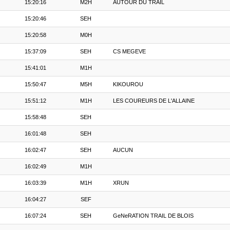
15:20:16
M2H
AUTOUR DU TRAIL
15:20:46
SEH
15:20:58
M0H
15:37:09
SEH
CS MEGEVE
15:41:01
M1H
15:50:47
M5H
KIKOUROU
15:51:12
M1H
LES COUREURS DE L'ALLAINE
15:58:48
SEH
16:01:48
SEH
16:02:47
SEH
AUCUN
16:02:49
M1H
16:03:39
M1H
XRUN
16:04:27
SEF
16:07:24
SEH
GeNeRATION TRAIL DE BLOIS