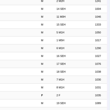
M
2 M2H
1241
M
14 SEH
1004
M
11 M0H
1046
M
15 SEH
1333
M
5 M1H
1050
M
1 M5H
1017
M
6 M1H
1290
M
16 SEH
1027
M
17 SEH
1076
M
18 SEH
1038
M
7 M1H
1030
M
8 M1H
1031
F
2 F
1035
M
19 SEH
1089