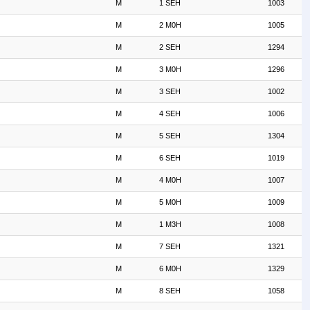
M
1 SEH
1003
M
2 M0H
1005
M
2 SEH
1294
M
3 M0H
1296
M
3 SEH
1002
M
4 SEH
1006
M
5 SEH
1304
M
6 SEH
1019
M
4 M0H
1007
M
5 M0H
1009
M
1 M3H
1008
M
7 SEH
1321
M
6 M0H
1329
M
8 SEH
1058