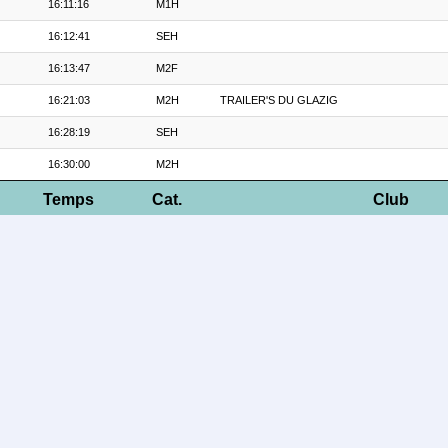
16:11:16
M1H
16:12:41
SEH
16:13:47
M2F
16:21:03
M2H
TRAILER'S DU GLAZIG
16:28:19
SEH
16:30:00
M2H
Temps
Cat.
Club