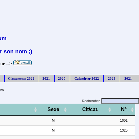
7km
r son nom ;)
sur -->
Classements 2022
2021
2020
Calendrier 2022
2023
2021
ers
Rechercher
Sexe
Clt/cat.
N°
M
1001
M
1325