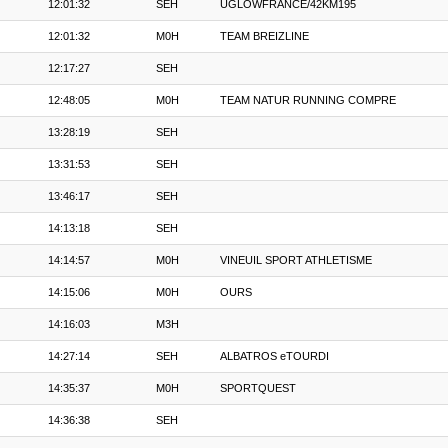
12:01:32
SEH
UGLOWFRANCE/42KM195
12:01:32
M0H
TEAM BREIZLINE
12:17:27
SEH
12:48:05
M0H
TEAM NATUR RUNNING COMPRE
13:28:19
SEH
13:31:53
SEH
13:46:17
SEH
14:13:18
SEH
14:14:57
M0H
VINEUIL SPORT ATHLETISME
14:15:06
M0H
OURS
14:16:03
M3H
14:27:14
SEH
ALBATROS eTOURDI
14:35:37
M0H
SPORTQUEST
14:36:38
SEH