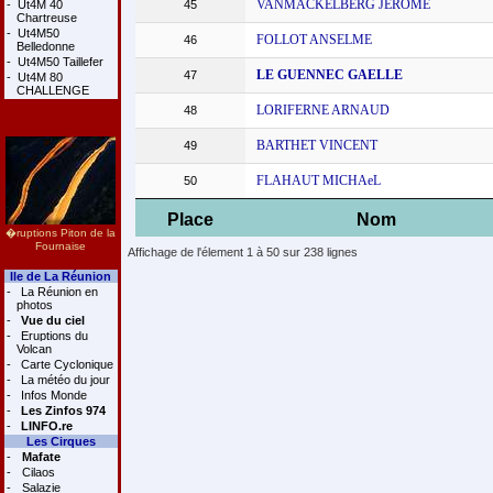
VANMACKELBERG JEROME
-
Ut4M 40
45
Chartreuse
-
Ut4M50
FOLLOT ANSELME
46
Belledonne
-
Ut4M50 Taillefer
LE GUENNEC GAELLE
47
-
Ut4M 80
CHALLENGE
LORIFERNE ARNAUD
48
BARTHET VINCENT
49
FLAHAUT MICHAeL
50
Place
Nom
�ruptions Piton de la
Fournaise
Affichage de l'élement 1 à 50 sur 238 lignes
Ile de La Réunion
-
La Réunion en
photos
-
Vue du ciel
-
Eruptions du
Volcan
-
Carte Cyclonique
-
La météo du jour
-
Infos Monde
-
Les Zinfos 974
-
LINFO.re
Les Cirques
-
Mafate
-
Cilaos
-
Salazie