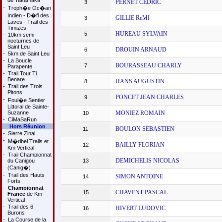
de Takamaka
PERNET CEDRIC
3
-
Troph�e Oc�an
Indien - D�fi des
GILLIE ReMI
3
Laves - Trail des
Timizes
HUREAU SYLVAIN
5
-
10km semi-
nocturnes de
Saint Leu
DROUIN ARNAUD
6
-
5km de Saint Leu
-
La Boucle
BOURASSEAU CHARLY
7
Parapente
-
Trail Tour Ti
Benare
HANS AUGUSTIN
8
-
Trail des Trois
Pitons
PONCET JEAN CHARLES
9
-
Foul�e Sentier
Littoral de Sainte-
Suzanne
MONIEZ ROMAIN
10
-
CiMaSaRun
Hors Réunion
BOULON SEBASTIEN
11
-
Sierre Zinal
-
M�ribel Trails et
BAILLY FLORIAN
12
Km Vertical
-
Trail Championnat
DEMICHELIS NICOLAS
du Canigou
13
(Canig�)
-
Trail des Hauts
SIMON ANTOINE
14
Forts
-
Championnat
CHAVENT PASCAL
15
France
de Km
Vertical
-
Trail des 6
HIVERT LUDOVIC
16
Burons
-
La Course de la