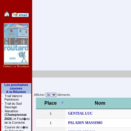
Visitez La Boutique
Les prochaines
courses
A la Réunion
Afficher
éléments
-
Trail Vaincre
Parkinson
Place
Nom
-
Trail du Sud
Sauvage
-
Marathon
GENTIAL LUC
1
(
Championnat
2026
) et Foul�es
de la Corniche
PALADIN MASSIMO
1
-
Course de c�te