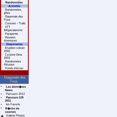
-
Randonnées
Activités
-
Randonnées,
gîtes
-
Diagonale des
Fous
-
Courses - Trails
-
VTT
Mégavalanche
-
Parapente
-
Réunion
Aventures
Diaporamas
-
Eruption volcan
2002
-
Cyclone Dina
2002
-
Randonnées
Réunion
-
Fonds d'écran
Diagonale des
Fous
•
Les derni�res
News
•
Parcours 2012
•
Parcours GR
2011
•
les Favoris
•
R�cits de
courses
Galerie Photos
�