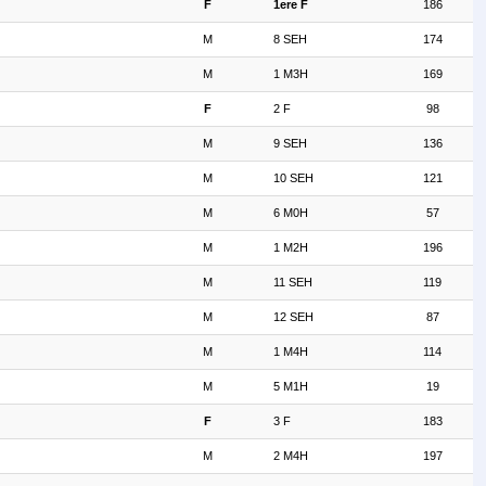
F
1ere F
186
M
8 SEH
174
M
1 M3H
169
F
2 F
98
M
9 SEH
136
M
10 SEH
121
M
6 M0H
57
M
1 M2H
196
M
11 SEH
119
M
12 SEH
87
M
1 M4H
114
M
5 M1H
19
F
3 F
183
M
2 M4H
197