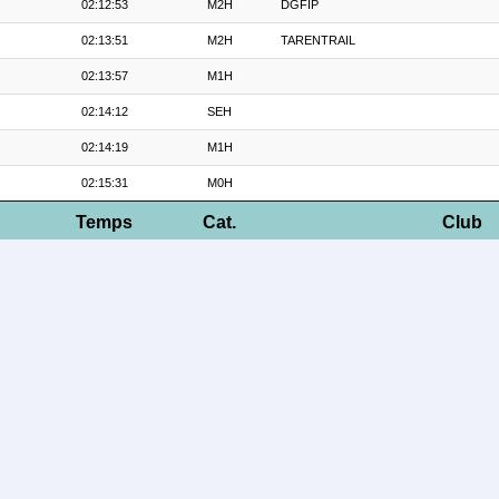
02:12:53
M2H
DGFIP
02:13:51
M2H
TARENTRAIL
02:13:57
M1H
02:14:12
SEH
02:14:19
M1H
02:15:31
M0H
Temps
Cat.
Club