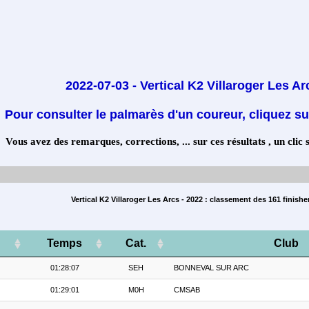
2022-07-03 - Vertical K2 Villaroger Les Ar
Pour consulter le palmarès d'un coureur, cliquez su
Vous avez des remarques, corrections, ... sur ces résultats , un clic 
Vertical K2 Villaroger Les Arcs - 2022 : classement des 161 finishe
Temps
Cat.
Club
01:28:07
SEH
BONNEVAL SUR ARC
01:29:01
M0H
CMSAB