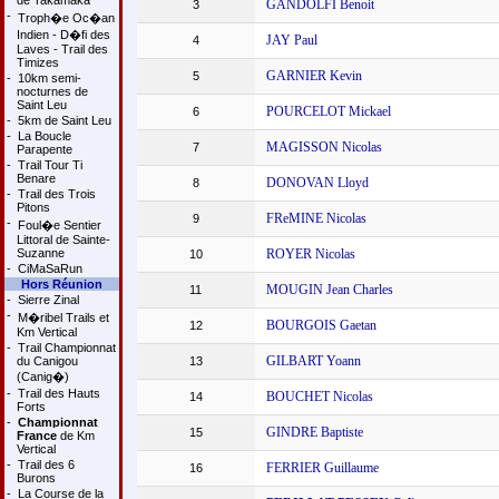
de Takamaka
GANDOLFI Benoit
3
-
Troph�e Oc�an
Indien - D�fi des
JAY Paul
4
Laves - Trail des
Timizes
GARNIER Kevin
5
-
10km semi-
nocturnes de
Saint Leu
POURCELOT Mickael
6
-
5km de Saint Leu
-
La Boucle
MAGISSON Nicolas
7
Parapente
-
Trail Tour Ti
Benare
DONOVAN Lloyd
8
-
Trail des Trois
Pitons
FReMINE Nicolas
9
-
Foul�e Sentier
Littoral de Sainte-
Suzanne
ROYER Nicolas
10
-
CiMaSaRun
Hors Réunion
MOUGIN Jean Charles
11
-
Sierre Zinal
-
M�ribel Trails et
BOURGOIS Gaetan
12
Km Vertical
-
Trail Championnat
GILBART Yoann
du Canigou
13
(Canig�)
-
Trail des Hauts
BOUCHET Nicolas
14
Forts
-
Championnat
GINDRE Baptiste
15
France
de Km
Vertical
-
Trail des 6
FERRIER Guillaume
16
Burons
-
La Course de la