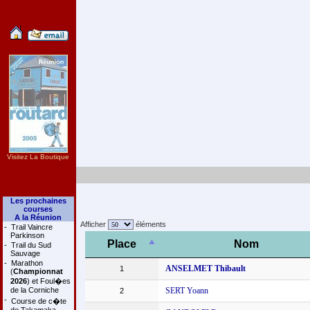
Visitez La Boutique
Les prochaines
courses
A la Réunion
Afficher
éléments
-
Trail Vaincre
Parkinson
Place
Nom
-
Trail du Sud
Sauvage
-
Marathon
ANSELMET Thibault
1
(
Championnat
2026
) et Foul�es
de la Corniche
SERT Yoann
2
-
Course de c�te