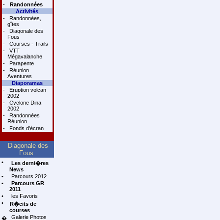
-
Randonnées
Activités
-
Randonnées,
gîtes
-
Diagonale des
Fous
-
Courses - Trails
-
VTT
Mégavalanche
-
Parapente
-
Réunion
Aventures
Diaporamas
-
Eruption volcan
2002
-
Cyclone Dina
2002
-
Randonnées
Réunion
-
Fonds d'écran
Diagonale des
Fous
•
Les derni�res
News
•
Parcours 2012
•
Parcours GR
2011
•
les Favoris
•
R�cits de
courses
Galerie Photos
�