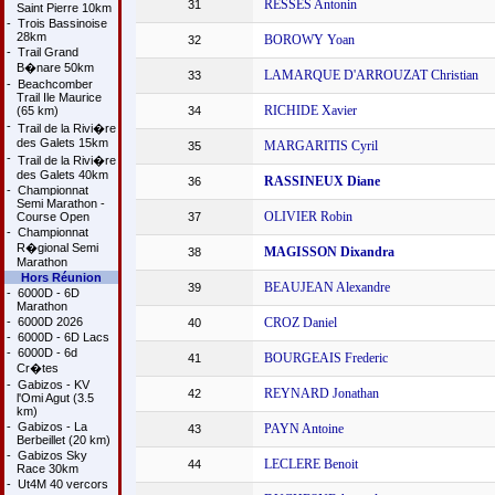
RESSES Antonin
31
Saint Pierre 10km
-
Trois Bassinoise
28km
BOROWY Yoan
32
-
Trail Grand
B�nare 50km
LAMARQUE D'ARROUZAT Christian
33
-
Beachcomber
Trail Ile Maurice
RICHIDE Xavier
(65 km)
34
-
Trail de la Rivi�re
des Galets 15km
MARGARITIS Cyril
35
-
Trail de la Rivi�re
des Galets 40km
RASSINEUX Diane
36
-
Championnat
Semi Marathon -
OLIVIER Robin
Course Open
37
-
Championnat
R�gional Semi
MAGISSON Dixandra
38
Marathon
Hors Réunion
BEAUJEAN Alexandre
39
-
6000D - 6D
Marathon
-
6000D 2026
CROZ Daniel
40
-
6000D - 6D Lacs
-
6000D - 6d
BOURGEAIS Frederic
41
Cr�tes
-
Gabizos - KV
REYNARD Jonathan
42
l'Omi Agut (3.5
km)
-
Gabizos - La
PAYN Antoine
43
Berbeillet (20 km)
-
Gabizos Sky
LECLERE Benoit
44
Race 30km
-
Ut4M 40 vercors