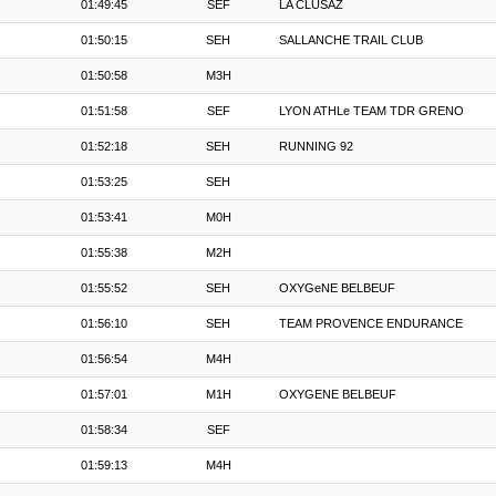
01:49:45
SEF
LA CLUSAZ
01:50:15
SEH
SALLANCHE TRAIL CLUB
01:50:58
M3H
01:51:58
SEF
LYON ATHLe TEAM TDR GRENO
01:52:18
SEH
RUNNING 92
01:53:25
SEH
01:53:41
M0H
01:55:38
M2H
01:55:52
SEH
OXYGeNE BELBEUF
01:56:10
SEH
TEAM PROVENCE ENDURANCE
01:56:54
M4H
01:57:01
M1H
OXYGENE BELBEUF
01:58:34
SEF
01:59:13
M4H