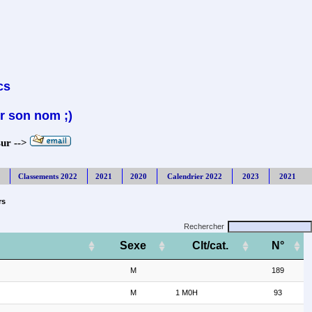
cs
r son nom ;)
sur -->
Classements 2022
2021
2020
Calendrier 2022
2023
2021
rs
Rechercher
Sexe
Clt/cat.
N°
M
189
M
1 M0H
93