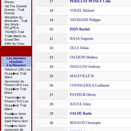
PERILLAT PESSEY Celia
17
Rhune
-
Val Tho Summit
Games - Trail
VOGEL Mickael
18
Pursuit
-
Marathon du
VAUDAINE Philippe
19
Montcalm - Trail
des Novis -
PICaPICA
PAIN Rachel
20
-
TIGNES Trail
-
Trails Alpins du
HAAS Augustin
21
Grand Bec
-
KMV du Criou
OLLA Tobias
22
JACQUIN Mathieu
23
Les derniers
résultats
à la Réunion
SWALLOW Anthony
24
-
Sakikour (SK) Leu
Oxyg�ne Trail
MALEVILLE Jb
25
30km
-
Ascension de
l'Ouest (AO) Leu
COSTAGLIOLA Guillaume
26
Oxyg�ne Trail
60km
PASTEUR Olivier
27
-
Travers�e de
l'Ouest (TO) Leu
HAULE Julien
28
Oxyg�ne Trail
90km
-
SALOU Karla
29
Foul�es Semi
nocturnes de
Saint Pierre 5km
RENAUD Christophe
30
-
Foul�es Semi
nocturnes de