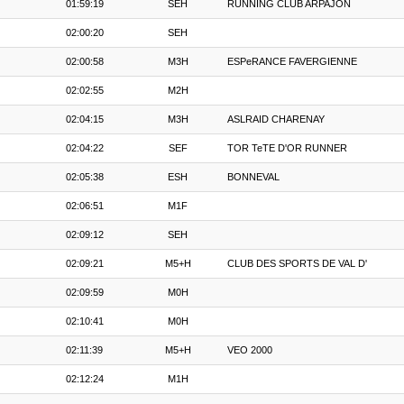
01:59:19
SEH
RUNNING CLUB ARPAJON
02:00:20
SEH
02:00:58
M3H
ESPeRANCE FAVERGIENNE
02:02:55
M2H
02:04:15
M3H
ASLRAID CHARENAY
02:04:22
SEF
TOR TeTE D'OR RUNNER
02:05:38
ESH
BONNEVAL
02:06:51
M1F
02:09:12
SEH
02:09:21
M5+H
CLUB DES SPORTS DE VAL D'
02:09:59
M0H
02:10:41
M0H
02:11:39
M5+H
VEO 2000
02:12:24
M1H