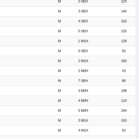
M
2 SEH
123
M
3 SEH
140
M
4 SEH
102
M
5 SEH
125
M
1 M1H
128
M
6 SEH
55
M
2 M1H
165
M
2 M0H
43
M
7 SEH
86
M
3 M0H
198
M
4 M0H
124
M
5 M0H
194
M
3 M1H
163
M
4 M1H
63