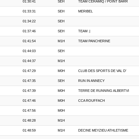
01:30:41
SEH
TEAM CERAMIQ / POINT BARR
01:33:31
SEH
MERIBEL
01:34:22
SEH
01:37:46
SEH
TEAM .|
01:41:54
M1H
TEAM PANCHERINE
01:44:03
SEH
01:44:37
M1H
01:47:29
M0H
CLUB DES SPORTS DE VAL D'
01:47:35
SEH
RUN IN ANNECY
01:47:39
M0H
TERRE DE RUNNING ALBERTVI
01:47:46
M0H
CCA ROUFFACH
01:47:56
M0H
01:48:28
M1H
01:48:59
M1H
DECINE MEYZIEU ATHLETISME