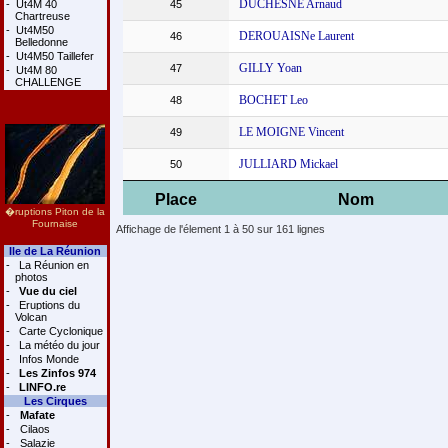
DUCHESNE Arnaud
-
Ut4M 40
45
Chartreuse
-
Ut4M50
DEROUAISNe Laurent
46
Belledonne
-
Ut4M50 Taillefer
GILLY Yoan
47
-
Ut4M 80
CHALLENGE
BOCHET Leo
48
LE MOIGNE Vincent
49
JULLIARD Mickael
50
Place
Nom
�ruptions Piton de la
Fournaise
Affichage de l'élement 1 à 50 sur 161 lignes
Ile de La Réunion
-
La Réunion en
photos
-
Vue du ciel
-
Eruptions du
Volcan
-
Carte Cyclonique
-
La météo du jour
-
Infos Monde
-
Les Zinfos 974
-
LINFO.re
Les Cirques
-
Mafate
-
Cilaos
-
Salazie