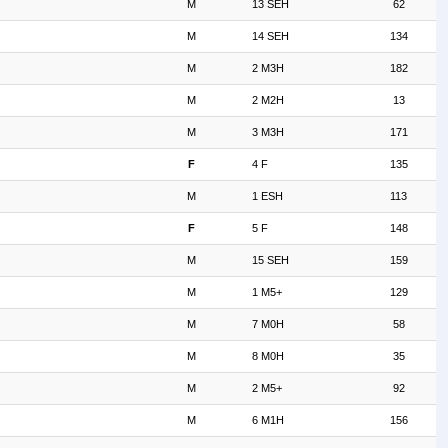
M
13 SEH
62
M
14 SEH
134
M
2 M3H
182
M
2 M2H
13
M
3 M3H
171
F
4 F
135
M
1 ESH
113
F
5 F
148
M
15 SEH
159
M
1 M5+
129
M
7 M0H
58
M
8 M0H
35
M
2 M5+
92
M
6 M1H
156