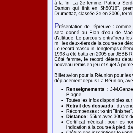
à la fin. La 2e femme, Patricia Serd
Danton qui finit en 5h50'16", pre
Drumettaz, classée 2e en 2006, termi
P
résentation de l'épreuve : comme 
sera donné au Plan d'eau de Maco
d'altitude. Le parcours entraînera le
m : les deux-tiers de la course se dér
Le record masculin, longtemps déten
1998 a été battu en 2005 par JEBB R
Côté femme, le record détenu depu
nouveau remis en jeu et sujet à prime
Billet avion pour la Réunion pour les 
déplacement depuis La Réunion, ave
Renseignements
: J-M.Ganze
Plagne
Toutes les infos disponibles su
Retrait des dossards
: du ven
Récompenses : t-shirt "finisher"
Distance
: 55km avec 3000m de 
Certificat médical : pour les no
indication à la course à pied, da
Clôture des inscriptions le vend