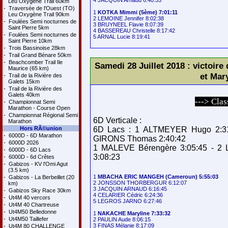
4 JACQUIN Arnaud 6:40:53

Leu Oxygène Trail 60km
-
Traversée de l'Ouest (TO)
1 
KOTKA Mimmi (5ème) 7:01:11
Leu Oxygène Trail 90km
2 LEMOINE Jennifer 8:02:38

-
Foulées Semi nocturnes de
3 BRUYNEEL Flavie 8:07:39

Saint Pierre 5km
4 BASSEREAU Christelle 8:17:42

-
Foulées Semi nocturnes de
Saint Pierre 10km
-
Trois Bassinoise 28km
-
Trail Grand Bénare 50km
-
Beachcomber Trail Ile
Samedi 28 Juillet 2018 : vict
Maurice (65 km)
et Ma
-
Trail de la Rivière des
Galets 15km
-
Trail de la Rivière des
Galets 40km
---> Cla
-
Championnat Semi
Marathon - Course Open
-
Championnat Régional Semi
6D Verticale :
Marathon
Hors RÃ©union
6D Lacs : 1 ALTMEYER Hugo 2:31
-
6000D - 6D Marathon
GIRONS Thomas 2:40:42
-
6000D 2026
1 MALEVE Bérengère 3:05:45 - 2
-
6000D - 6D Lacs
3:08:23
-
6000D - 6d Crêtes
-
Gabizos - KV l'Omi Agut
(3.5 km)
1 
MBACHA ERIC MANGEH (Cameroun) 5:55:03
-
Gabizos - La Berbeillet (20
2 JONSSON THORBERGUR 6:12:07

km)
3 JACQUIN ARNAUD 6:16:45

-
Gabizos Sky Race 30km
4 CELARIER Cédric 6:24:36

-
Ut4M 40 vercors
5 LEGROS JARNO 6:27:46

-
Ut4M 40 Chartreuse
-
Ut4M50 Belledonne
1 
NAKACHE Maryline 7:33:32
-
Ut4M50 Taillefer
2 PAULIN Aude 8:06:15

3 FINAS Mélanie 8:17:09

-
Ut4M 80 CHALLENGE