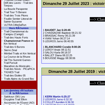
-
Trophée Océan Indien -
Dimanche 29 Juillet 2023 : vict
Défi des Laves - Trail des
Timizes
-
La Boucle Parapente
-
Trail Tour Ti Benare
-
Trail des Trois Pitons
---> Cla
-
Foulée Sentier Littoral de
Sainte-Suzanne
-
ULTRA CiMaSaRun
Hors RÃ©union
1 
BAUDET Jan 6:20:45
-
Trail Championnat du
2 CHASSAGNE Baptiste 06:21:32

Canigou (Canigó)
3 BRASSAC Remy 06:21:39

-
Trail des Hauts Forts
4 VIANI Yohan 06:27:14

-
Championnat France
de
5 LEGROS Jarno 06:40:55

Km Vertical
-
Trail des 6 Burons
1 
BLANCHARD Coralie 8:00:26
2 LEROY Anais 08:11:51

-
Sierre Zinal
3 SALOU Karla 08:18:37

-
Méribel Trails et Km Vertical
4 BALLET Diana 08:22:25

-
La Course de la Rhune
-
Val Tho Summit Games -
Trail Pursuit
-
Marathon du Montcalm -
Trail des Novis - PICaPICA
Dimanche 28 Juillet 2019 : v
-
TIGNES Trail
-
Trail des Etoiles 05
-
Trails Alpins du Grand Bec
---> Cla
Les derniers rÃ©sultats
Ã la RÃ©union
-
Sakikour (SK) Leu
1 
KERN Martin 6:25:27
Oxygène Trail 30km
2 LEGROS Jarno 6:32:32

3 COLLET Aurelien 6:36:30

-
Ascension de l'Ouest (AO)