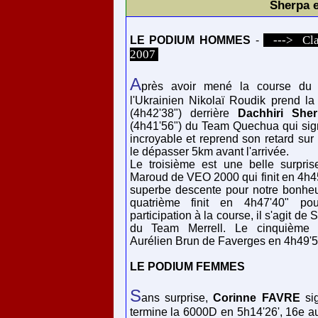
Sherpa 
---> Clas
LE PODIUM HOMMES
-
2007
A
près avoir mené la course du 
l'Ukrainien Nikolaï Roudik prend l
(4h42'38") derrière
Dachhiri She
(4h41'56") du Team Quechua qui si
incroyable et reprend son retard su
le dépasser 5km avant l'arrivée.
Le troisième est une belle surpris
Maroud de VEO 2000 qui finit en 4h45
superbe descente pour notre bonheur
quatrième finit en 4h47'40" po
participation à la course, il s'agit d
du Team Merrell. Le cinquième e
Aurélien Brun de Faverges en 4h49'5
LE PODIUM FEMMES
S
ans surprise,
Corinne FAVRE
sig
termine la 6000D en 5h14'26', 16e au