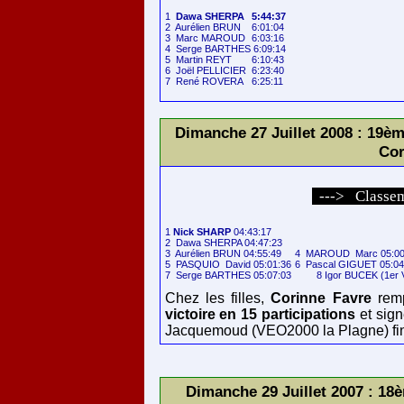
1  
Dawa SHERPA	5:44:37
2  Aurélien BRUN	6:01:04

3  Marc MAROUD	6:03:16

4  Serge BARTHES 6:09:14

5  Martin REYT	6:10:43

6  Joël PELLICIER	6:23:40

Dimanche 27 Juillet 2008 : 19èm
Co
---> Classem
1 
Nick SHARP
 04:43:17

2  Dawa SHERPA 04:47:23

3  Aurélien BRUN 04:55:49	4  MAROUD  Marc 05:00:11

5  PASQUIO  David 05:01:36	6  Pascal GIGUET 05:04:37

Chez les filles,
Corinne Favre
remp
victoire en 15 participations
et sign
Jacquemoud (VEO2000 la Plagne) fini
Dimanche 29 Juillet 2007 : 18