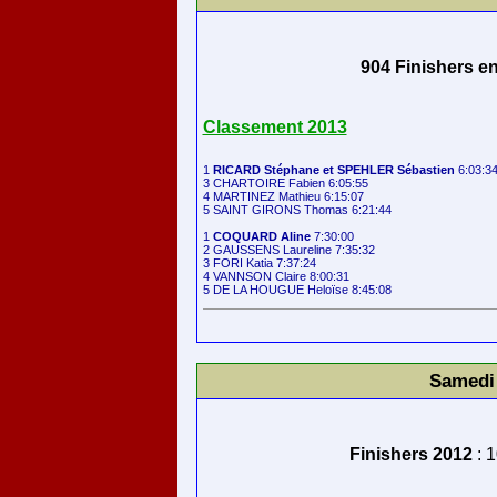
904 Finishers en
Classement 2013
1 
RICARD Stéphane et SPEHLER Sébastien
 6:03:34
3 CHARTOIRE Fabien 6:05:55

4 MARTINEZ Mathieu 6:15:07

5 SAINT GIRONS Thomas 6:21:44

1 
COQUARD Aline
 7:30:00

2 GAUSSENS Laureline 7:35:32

3 FORI Katia 7:37:24

4 VANNSON Claire 8:00:31

Samedi 
Finishers 2012
: 