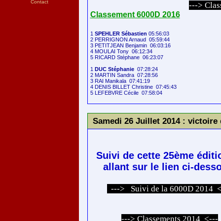
Contact
---> Cla
Classement 6000D 2016
1 
SPEHLER Sébastien
 05:56:03

2 PERRIGNON Arnaud  05:59:44

3 PETITJEAN Benjamin  06:03:16

4 MOULAI Tony  06:12:34

5 RICARD Stéphane  06:23:07

1 
DUC Stéphanie
  07:28:24

2 MARTIN Sandra  07:28:56

3 RAI Manikala  07:41:19

4 DENIS BILLET Christine  07:45:43

Samedi 26 Juillet 2014 : victo
Suivi de cette 25ème éditi
allant sur le lien ci-dess
---> Suivi de la 6000D 2014 <
---> Classements 2014 <---