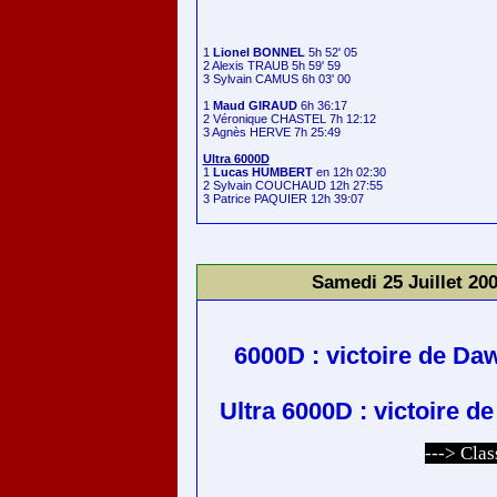
1 
Lionel BONNEL
 5h 52' 05

2 Alexis TRAUB 5h 59' 59

3 Sylvain CAMUS 6h 03' 00

1 
Maud GIRAUD
 6h 36:17

2 Véronique CHASTEL 7h 12:12

3 Agnès HERVE 7h 25:49

Ultra 6000D

1 
Lucas HUMBERT
 en 12h 02:30

2 Sylvain COUCHAUD 12h 27:55

Samedi 25 Juillet 20
6000D : victoire de D
Ultra 6000D : victoire 
---> Cla