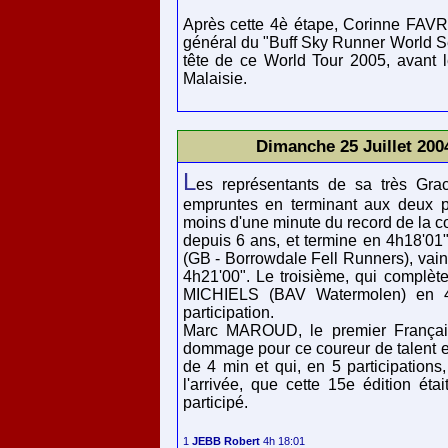
Après cette 4è étape, Corinne FAV
général du "Buff Sky Runner World S
tête de ce World Tour 2005, avant l
Malaisie.
Dimanche 25 Juillet 200
L
es représentants de sa très Gra
empruntes en terminant aux deux p
moins d'une minute du record de la c
depuis 6 ans, et termine en 4h18'0
(GB - Borrowdale Fell Runners), vain
4h21'00". Le troisième, qui complète
MICHIELS (BAV Watermolen) en 4h2
participation.
Marc MAROUD, le premier Français
dommage pour ce coureur de talent et
de 4 min et qui, en 5 participations,
l'arrivée, que cette 15e édition éta
participé.
1 
JEBB Robert
 4h 18:01
