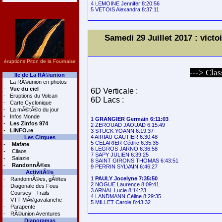
4 LEMOINE Jennifer 8:20:56

Samedi 29 Juillet 2017 : vic
éruptions Piton de la Fournaise
---> Cla
Ile de La RÃ©union
-
La RÃ©union en photos
-
Vue du ciel
6D Verticale :
-
Eruptions du Volcan
6D Lacs :
-
Carte Cyclonique
-
La mÃ©tÃ©o du jour
-
Infos Monde
1 
GRANGIER Germain 6:11:03
-
Les Zinfos 974
2 ZEROUAD JAOUAD 6:15:49

-
LINFO.re
3 STUCK YOANN 6:19:37

4 AIRIAU GAUTIER 6:30:48

Les Cirques
5 CELARIER Cédric 6:35:35

-
Mafate
6 LEGROS JARNO 6:36:58

-
Cilaos
7 SAPY JULIEN 6:39:25

-
Salazie
8 SAINT GIRONS THOMAS 6:43:51

-
RandonnÃ©es
9 PERRIN SYLVAIN 6:46:27

ActivitÃ©s
1 
PAULY Jocelyne 7:35:50
-
RandonnÃ©es, gÃ®tes
2 NOGUE Laurence 8:09:41

-
Diagonale des Fous
3 ARNAL Lucie 8:14:23

-
Courses - Trails
4 LANDMANN Céline 8:29:35

-
VTT MÃ©gavalanche
-
Parapente
-
RÃ©union Aventures
Diaporamas