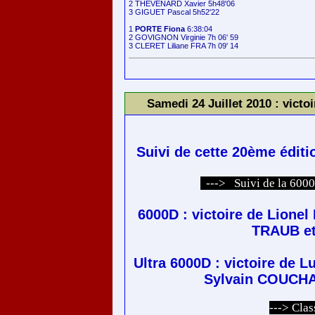
2 THEVENARD Xavier 5h48'06

3 GIGUET Pascal 5h52'22

1 
PORTE Fiona
 6:38:04

2 GOVIGNON Virginie 7h 06' 59

Samedi 24 Juillet 2010 : vic
Suivi de cette 20ème éditio
---> Suivi de la 6000
6000D : victoire de Lionel
TRAUB et
Ultra 6000D : victoire de
Sylvain COUCHA
---> Cla