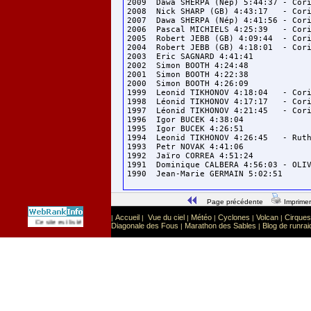
2009  Dawa SHERPA (Nép) 5:44:37	- Corinne FAVRE 6:45:47 (14ème victoire !)

2008  Nick SHARP (GB) 4:43:17	- Corinne FAVRE 5:31:11

2007  Dawa SHERPA (Nép) 4:41:56	- Corinne FAVRE 5:14:26

2006  Pascal MICHIELS 4:25:39  	- Corinne FAVRE 5:09:39

2005  Robert JEBB (GB) 4:09:44 	- Corinne FAVRE 5:12:30

2004  Robert JEBB (GB) 4:18:01	- Corinne FAVRE 5:17:28

2003  Eric SAGNARD 4:41:41		- Corinne FAVRE 5:32:50

2002  Simon BOOTH 4:24:48		- Corinne RAUX  4:55:08 (8ème au scratch)

2001  Simon BOOTH 4:22:38		- Corinne FAVRE 5:11:20

2000  Simon BOOTH 4:26:09		- Karine HERRY  5:31:42

1999  Leonid TIKHONOV 4:18:04	- Corinne FAVRE 5:13:08

1998  Léonid TIKHONOV 4:17:17	- Corinne FAVRE 4:51:50 (10ème au scratch)

1997  Léonid TIKHONOV 4:21:45	- Corinne FAVRE 5:14:38

1996  Igor BUCEK 4:38:04		- Corinne FAVRE 5:17:54

1995  Igor BUCEK 4:26:51		- Corinne FAVRE 5:35:02

1994  Leonid TIKHONOV 4:26:45	- Ruth PICKVANCE 5:28:51

1993  Petr NOVAK 4:41:06		- Ruth PICKVANCE 5:22:25

1992  Jaïro CORREA 4:51:24		- Corinne FAVRE 5:59:16

1991  Dominique CALBERA 4:56:03	- OLIVE Isabelle 6:35:02

Page précédente
Imprimer
Accueil
Vue du ciel
Météo
Cyclones
Volcan
Cirques
|
|
|
|
|
|
Sport
Sports extrêmes
Ce site est listé dans la catégorie
:
Diagonale des Fous
Marathon des Sables
Blog de runrai
|
|