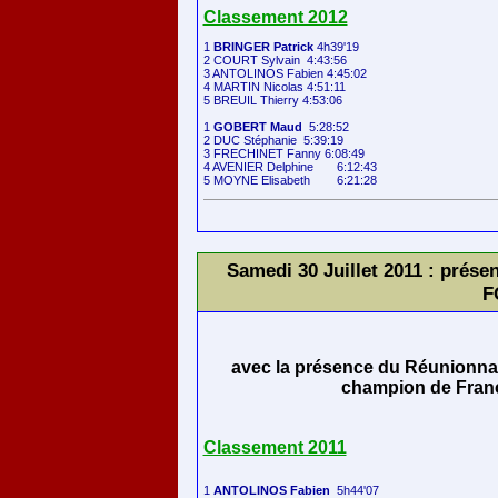
Classement 2012
1 
BRINGER Patrick
 4h39'19

2 COURT Sylvain  4:43:56

3 ANTOLINOS Fabien 4:45:02

4 MARTIN Nicolas 4:51:11

5 BREUIL Thierry 4:53:06

1 
GOBERT Maud
  5:28:52

2 DUC Stéphanie  5:39:19

3 FRECHINET Fanny 6:08:49

4 AVENIER Delphine 	6:12:43

Samedi 30 Juillet 2011 : pré
F
avec la présence du Réunionn
champion de Fran
Classement 2011
1 
ANTOLINOS Fabien
  5h44'07 
