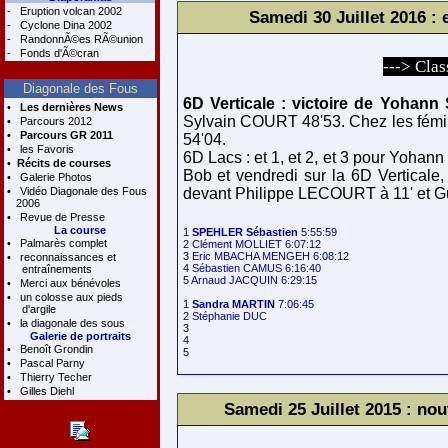
-
Eruption volcan 2002
Samedi 30 Juillet 2016 :
-
Cyclone Dina 2002
-
RandonnÃ©es RÃ©union
-
Fonds d'Ã©cran
---> Cla
Diagonale des Fous
6D Verticale : victoire de Yohan
•
Les dernières News
Sylvain COURT 48'53. Chez les fémin
•
Parcours 2012
•
Parcours GR 2011
54'04.
•
les Favoris
6D Lacs : et 1, et 2, et 3 pour Yohan
•
Récits de courses
Bob et vendredi sur la 6D Verticale,
•
Galerie Photos
•
Vidéo Diagonale des Fous
devant Philippe LECOURT à 11' et G
2006
•
Revue de Presse
La course
1 
SPEHLER Sébastien
 5:55:59

•
Palmarès complet
2 Clément MOLLIET 6:07:12

3 Eric MBACHA MENGEH 6:08:12

•
reconnaissances et
4 Sébastien CAMUS 6:16:40

entraînements
5 Arnaud JACQUIN 6:29:15

•
Merci aux bénévoles
•
un colosse aux pieds
1 
Sandra MARTIN
 7:06:45

d'argile
2 Stéphanie DUC 

•
la diagonale des sous
3 

Galerie de portraits
4 

•
Benoît Grondin
•
Pascal Parny
•
Thierry Techer
•
Gilles Diehl
Samedi 25 Juillet 2015 : no