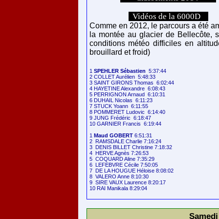
Vidéos de la 6000D
Comme en 2012, le parcours a été a
la montée au glacier de Bellecôte, s
conditions météo difficiles en altitud
brouillard et froid)
1 
SPEHLER Sébastien
  5:37:44

2 COLLET Aurélien  5:48:33

3 SAINT GIRONS Thomas  6:02:44

4 HAYETINE Alexandre  6:08:43

5 PERRIGNON Arnaud  6:10:31

6 DUHAIL Nicolas  6:11:23

7 STUCK Yoann  6:11:55

8 POMMERET Ludovic  6:14:40

9 JUNG Frédéric  6:18:47

10 GARNIER Francis  6:19:44

1 
Maud GOBERT
 6:51:31

2  RAMSDALE Charlie 7:16:24

3  DENIS BILLET Christine 7:18:32

4  HERVE Agnès 7:26:53

5  COQUARD Aline 7:35:29

6  LEFEBVRE Cécile 7:50:05

7  DE LA HOUGUE Héloise 8:08:02

8  VALERO Anne 8:10:30

9  SIRE VAUX Laurence 8:20:17

Samedi 