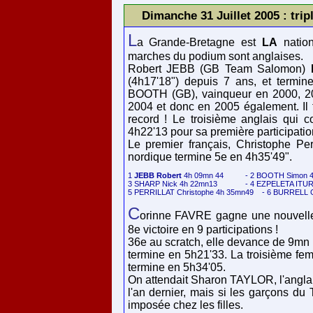
Dimanche 31 Juillet 2005 : trip
L
a Grande-Bretagne est
LA
nation
marches du podium sont anglaises.
Robert JEBB (GB Team Salomon)
(4h17'18") depuis 7 ans, et termi
BOOTH (GB), vainqueur en 2000, 20
2004 et donc en 2005 également. Il f
record ! Le troisième anglais qui c
4h22'13 pour sa première participatio
Le premier français, Christophe Pe
nordique termine 5e en 4h35'49".
1 
JEBB Robert
 4h 09mn 44 		- 2 BOOTH Simon 4h 11mn40

3 SHARP Nick 4h 22mn13 		- 4 EZPELETA ITURBE Zuhaitz 4h 26mn08

C
orinne FAVRE gagne une nouvelle 
8e victoire en 9 participations !
36e au scratch, elle devance de 9mn
termine en 5h21'33. La troisièm
termine en 5h34'05.
On attendait Sharon TAYLOR, l'ang
l'an dernier, mais si les garçons du
imposée chez les filles.