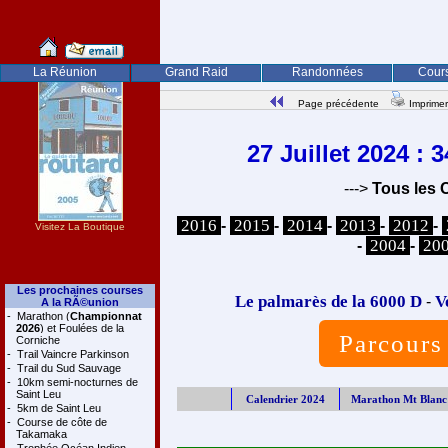
La Réunion
Grand Raid
Randonnées
Cours
Page précédente
Imprimer
27 Juillet 2024 :
--->
Tous les 
2016
2015
2014
2013
2012
-
-
-
-
-
Visitez La Boutique
2004
20
-
-
Les prochaines courses
Le palmarès de la 6000 D
V
-
A la RÃ©union
-
Marathon (
Championnat
2026
) et Foulées de la
Parcours
Corniche
-
Trail Vaincre Parkinson
-
Trail du Sud Sauvage
-
10km semi-nocturnes de
Saint Leu
Calendrier 2024
Marathon Mt Blanc
-
5km de Saint Leu
-
Course de côte de
Takamaka