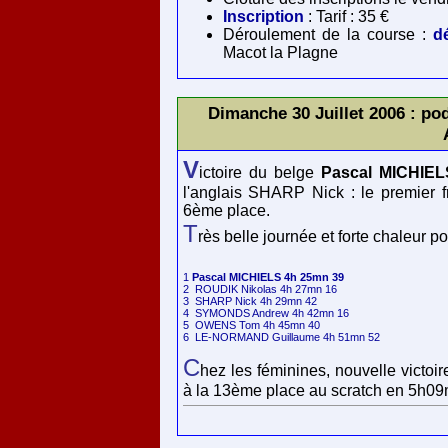
Inscription
: Tarif : 35 €
Déroulement de la course :
d
Macot la Plagne
Dimanche 30 Juillet 2006 : pod
V
ictoire du belge
Pascal MICHIEL
l'anglais SHARP Nick : le premier
6ème place.
T
rès belle journée et forte chaleur 
1 
Pascal MICHIELS 4h 25mn 39
2  ROUDIK Nikolas 4h 27mn 16

3  SHARP Nick 4h 29mn 42

4  SYMONDS Andrew 4h 42mn 16

5  OWENS Tom 4h 45mn 40

C
hez les féminines, nouvelle victoir
à la 13ème place au scratch en 5h09