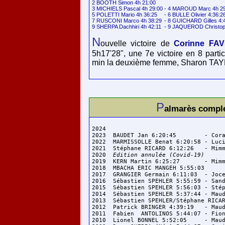
2 BOOTH Simon 4h 21:00  

3 MICHIELS Pascal 4h 29:00	- 4 MAROUD Marc 4h 29:12 

5 POLETTI Mario 4h 36:25	- 6 BULLE Olivier 4:36:26

7 RUSCONI Marco 4h 38:29	- 8 GUICHARD Gilles 4:40:17

9 SHERPA Dachhiri 4h 42:11	- 9 JAQUEROD 
N
ouvelle victoire de
Corinne FA
5h17'28", une 7e victoire en 8 parti
min la deuxième femme, Sharon TAY
P
almarès comple
2024  

2023  BAUDET Jan 6:20:45	- Coralie BLANCHARD 8:00:26

2022  MARMISSOLLE Benat 6:20:58	- Lucie BIDAULT 7:41:08

2021  Stéphane RICARD 6:12:26	- Mimmi KOTKA 7:16:39 (2ème victoire)

2020  
Edition annulée (Covid-19)
2019  KERN Martin 6:25:27 	- Mimmi KOTKA 7:01:11 (5ème)

2018  MBACHA ERIC MANGEH 5:55:03	- Maryline NAKACHE 7:33:32

2017  GRANGIER Germain 6:11:03	- Jocelyne PAULY 7:35:50

2016  Sébastien SPEHLER 5:55:59	- Sandra MARTIN 7:06:45

2015  Sébastien SPEHLER 5:56:03	- Stéphanie DUC 7:28:24

2014  Sébastien SPEHLER 5:37:44	- Maud GOBERT 6:51:31

2013  Sébastien SPEHLER/Stéphane RICARD 6:03:34	 - Aline C
2012  Patrick BRINGER 4:39:19	- Maud GOBERT 5:28:52 

2011  Fabien  ANTOLINOS 5:44:07	- Fiona PORTE 6:38:04

2010  Lionel BONNEL 5:52:05	- Maud GIRAUD 6:36:17
